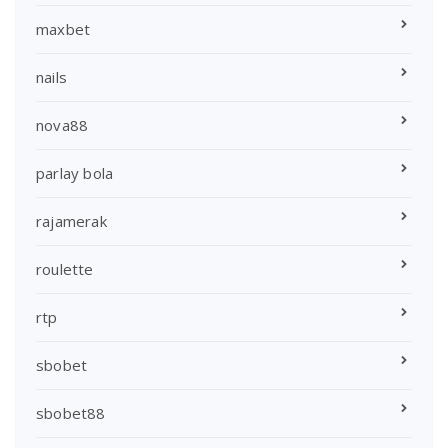
maxbet
nails
nova88
parlay bola
rajamerak
roulette
rtp
sbobet
sbobet88