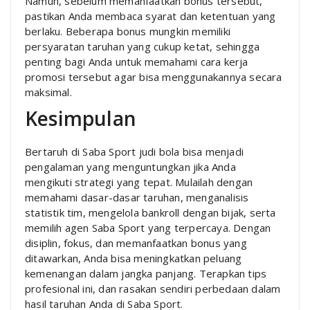
Namun, sebelum memanfaatkan bonus tersebut,
pastikan Anda membaca syarat dan ketentuan yang
berlaku. Beberapa bonus mungkin memiliki
persyaratan taruhan yang cukup ketat, sehingga
penting bagi Anda untuk memahami cara kerja
promosi tersebut agar bisa menggunakannya secara
maksimal.
Kesimpulan
Bertaruh di Saba Sport judi bola bisa menjadi
pengalaman yang menguntungkan jika Anda
mengikuti strategi yang tepat. Mulailah dengan
memahami dasar-dasar taruhan, menganalisis
statistik tim, mengelola bankroll dengan bijak, serta
memilih agen Saba Sport yang terpercaya. Dengan
disiplin, fokus, dan memanfaatkan bonus yang
ditawarkan, Anda bisa meningkatkan peluang
kemenangan dalam jangka panjang. Terapkan tips
profesional ini, dan rasakan sendiri perbedaan dalam
hasil taruhan Anda di Saba Sport.