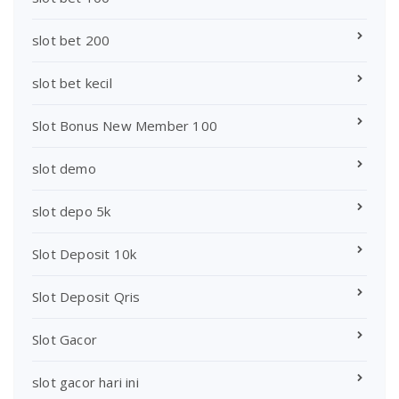
slot bet 200
slot bet kecil
Slot Bonus New Member 100
slot demo
slot depo 5k
Slot Deposit 10k
Slot Deposit Qris
Slot Gacor
slot gacor hari ini