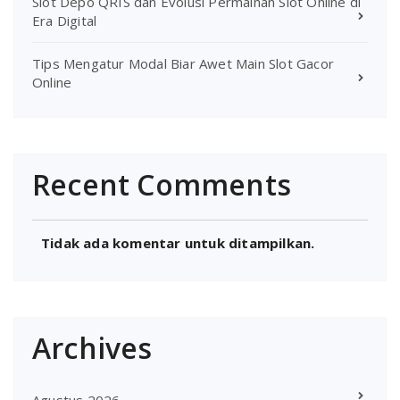
Slot Depo QRIS dan Evolusi Permainan Slot Online di
Era Digital
Tips Mengatur Modal Biar Awet Main Slot Gacor
Online
Recent Comments
Tidak ada komentar untuk ditampilkan.
Archives