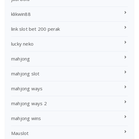
klikwin88
link slot bet 200 perak
lucky neko
mahjong
mahjong slot
mahjong ways
mahjong ways 2
mahjong wins
Mauslot