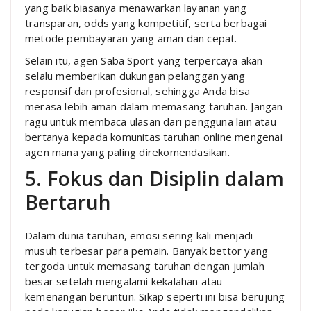
yang baik biasanya menawarkan layanan yang
transparan, odds yang kompetitif, serta berbagai
metode pembayaran yang aman dan cepat.
Selain itu, agen Saba Sport yang terpercaya akan
selalu memberikan dukungan pelanggan yang
responsif dan profesional, sehingga Anda bisa
merasa lebih aman dalam memasang taruhan. Jangan
ragu untuk membaca ulasan dari pengguna lain atau
bertanya kepada komunitas taruhan online mengenai
agen mana yang paling direkomendasikan.
5. Fokus dan Disiplin dalam
Bertaruh
Dalam dunia taruhan, emosi sering kali menjadi
musuh terbesar para pemain. Banyak bettor yang
tergoda untuk memasang taruhan dengan jumlah
besar setelah mengalami kekalahan atau
kemenangan beruntun. Sikap seperti ini bisa berujung