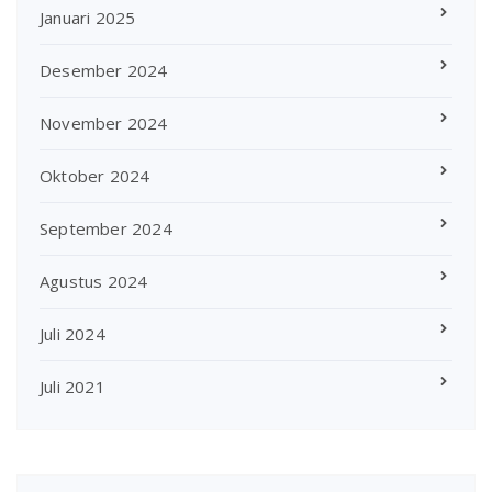
Januari 2025
Desember 2024
November 2024
Oktober 2024
September 2024
Agustus 2024
Juli 2024
Juli 2021