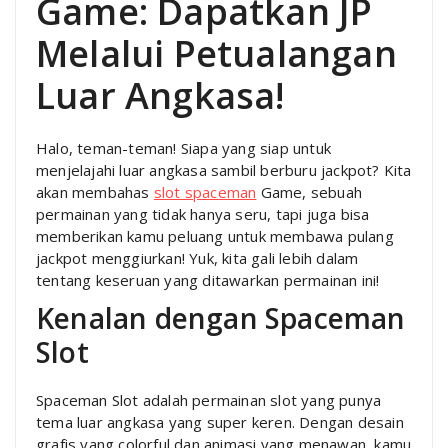
Game: Dapatkan JP
Melalui Petualangan
Luar Angkasa!
Halo, teman-teman! Siapa yang siap untuk
menjelajahi luar angkasa sambil berburu jackpot? Kita
akan membahas
slot spaceman
Game, sebuah
permainan yang tidak hanya seru, tapi juga bisa
memberikan kamu peluang untuk membawa pulang
jackpot menggiurkan! Yuk, kita gali lebih dalam
tentang keseruan yang ditawarkan permainan ini!
Kenalan dengan Spaceman
Slot
Spaceman Slot adalah permainan slot yang punya
tema luar angkasa yang super keren. Dengan desain
grafis yang colorful dan animasi yang menawan, kamu