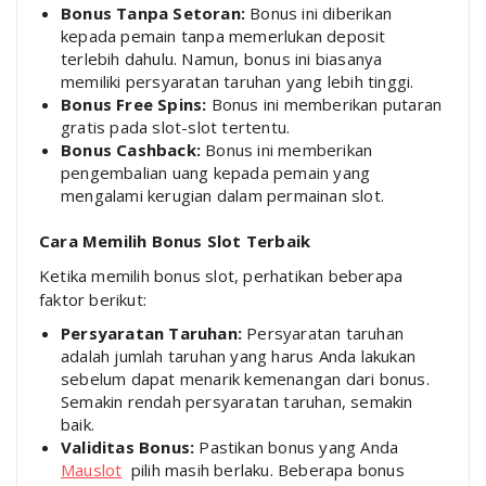
Bonus Tanpa Setoran:
Bonus ini diberikan
kepada pemain tanpa memerlukan deposit
terlebih dahulu. Namun, bonus ini biasanya
memiliki persyaratan taruhan yang lebih tinggi.
Bonus Free Spins:
Bonus ini memberikan putaran
gratis pada slot-slot tertentu.
Bonus Cashback:
Bonus ini memberikan
pengembalian uang kepada pemain yang
mengalami kerugian dalam permainan slot.
Cara Memilih Bonus Slot Terbaik
Ketika memilih bonus slot, perhatikan beberapa
faktor berikut:
Persyaratan Taruhan:
Persyaratan taruhan
adalah jumlah taruhan yang harus Anda lakukan
sebelum dapat menarik kemenangan dari bonus.
Semakin rendah persyaratan taruhan, semakin
baik.
Validitas Bonus:
Pastikan bonus yang Anda
Mauslot
pilih masih berlaku. Beberapa bonus