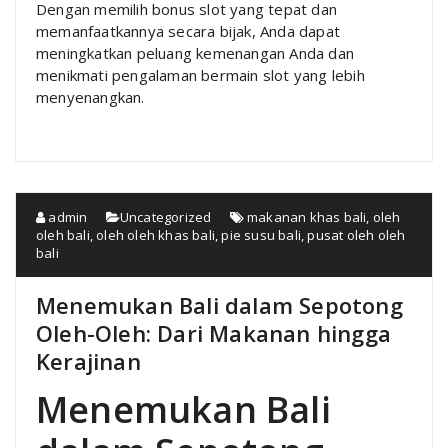
Dengan memilih bonus slot yang tepat dan
memanfaatkannya secara bijak, Anda dapat
meningkatkan peluang kemenangan Anda dan
menikmati pengalaman bermain slot yang lebih
menyenangkan.
admin
Uncategorized
makanan khas bali
,
oleh
oleh bali
,
oleh oleh khas bali
,
pie susu bali
,
pusat oleh oleh
bali
Menemukan Bali dalam Sepotong
Oleh-Oleh: Dari Makanan hingga
Kerajinan
Menemukan Bali