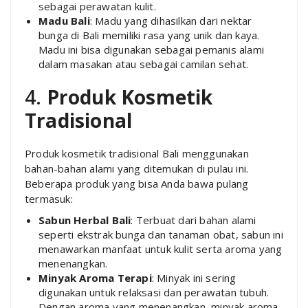
sebagai perawatan kulit.
Madu Bali
: Madu yang dihasilkan dari nektar
bunga di Bali memiliki rasa yang unik dan kaya.
Madu ini bisa digunakan sebagai pemanis alami
dalam masakan atau sebagai camilan sehat.
4.
Produk Kosmetik
Tradisional
Produk kosmetik tradisional Bali menggunakan
bahan-bahan alami yang ditemukan di pulau ini.
Beberapa produk yang bisa Anda bawa pulang
termasuk:
Sabun Herbal Bali
: Terbuat dari bahan alami
seperti ekstrak bunga dan tanaman obat, sabun ini
menawarkan manfaat untuk kulit serta aroma yang
menenangkan.
Minyak Aroma Terapi
: Minyak ini sering
digunakan untuk relaksasi dan perawatan tubuh.
Dengan aroma yang menenangkan, minyak aroma