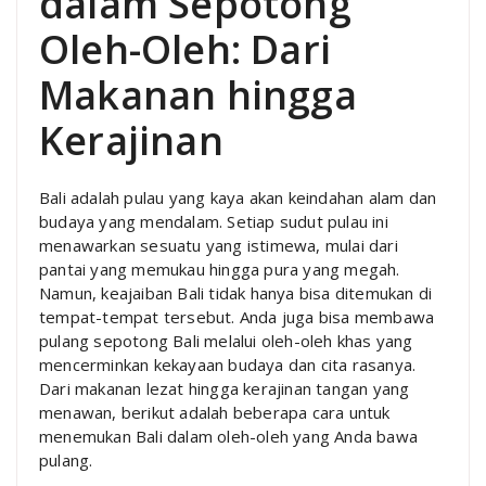
dalam Sepotong
Oleh-Oleh: Dari
Makanan hingga
Kerajinan
Bali adalah pulau yang kaya akan keindahan alam dan
budaya yang mendalam. Setiap sudut pulau ini
menawarkan sesuatu yang istimewa, mulai dari
pantai yang memukau hingga pura yang megah.
Namun, keajaiban Bali tidak hanya bisa ditemukan di
tempat-tempat tersebut. Anda juga bisa membawa
pulang sepotong Bali melalui oleh-oleh khas yang
mencerminkan kekayaan budaya dan cita rasanya.
Dari makanan lezat hingga kerajinan tangan yang
menawan, berikut adalah beberapa cara untuk
menemukan Bali dalam oleh-oleh yang Anda bawa
pulang.