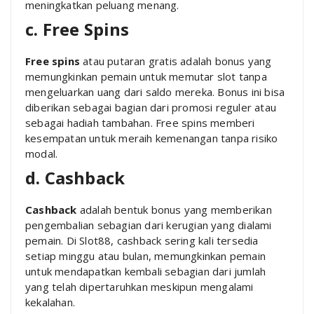
meningkatkan peluang menang.
c. Free Spins
Free spins
atau putaran gratis adalah bonus yang
memungkinkan pemain untuk memutar slot tanpa
mengeluarkan uang dari saldo mereka. Bonus ini bisa
diberikan sebagai bagian dari promosi reguler atau
sebagai hadiah tambahan. Free spins memberi
kesempatan untuk meraih kemenangan tanpa risiko
modal.
d. Cashback
Cashback
adalah bentuk bonus yang memberikan
pengembalian sebagian dari kerugian yang dialami
pemain. Di Slot88, cashback sering kali tersedia
setiap minggu atau bulan, memungkinkan pemain
untuk mendapatkan kembali sebagian dari jumlah
yang telah dipertaruhkan meskipun mengalami
kekalahan.