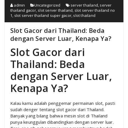
admin
Uncategorized
server thailand
,
server
thailand gacor
,
slot server thailand
,
slot server thailand no
1
,
slot server thailand super gacor
,
slot thailand
Slot Gacor dari Thailand: Beda
dengan Server Luar, Kenapa Ya?
Slot Gacor dari
Thailand: Beda
dengan Server Luar,
Kenapa Ya?
Kalau kamu adalah penggemar permainan slot, pasti
sudah denger tentang slot gacor dari Thailand.
Banyak yang bilang bahwa mesin slot di Thailand
punya keunggulan dibandingkan dengan server luar.