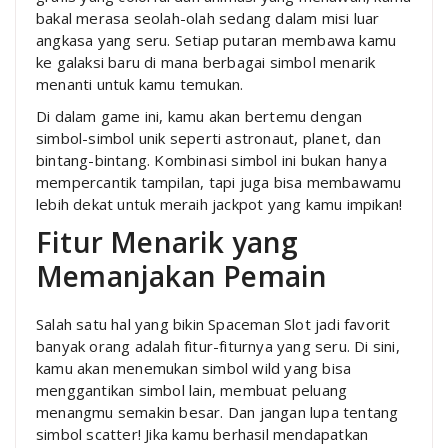
bakal merasa seolah-olah sedang dalam misi luar
angkasa yang seru. Setiap putaran membawa kamu
ke galaksi baru di mana berbagai simbol menarik
menanti untuk kamu temukan.
Di dalam game ini, kamu akan bertemu dengan
simbol-simbol unik seperti astronaut, planet, dan
bintang-bintang. Kombinasi simbol ini bukan hanya
mempercantik tampilan, tapi juga bisa membawamu
lebih dekat untuk meraih jackpot yang kamu impikan!
Fitur Menarik yang
Memanjakan Pemain
Salah satu hal yang bikin Spaceman Slot jadi favorit
banyak orang adalah fitur-fiturnya yang seru. Di sini,
kamu akan menemukan simbol wild yang bisa
menggantikan simbol lain, membuat peluang
menangmu semakin besar. Dan jangan lupa tentang
simbol scatter! Jika kamu berhasil mendapatkan