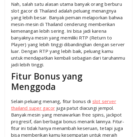
Nah, salah satu alasan utama banyak orang berburu
slot gacor di Thailand adalah peluang menangnya
yang lebih besar. Banyak pemain melaporkan bahwa
mesin-mesin di Thailand cenderung memberikan
kemenangan lebih sering. Ini bisa jadi karena
banyaknya mesin yang memiliki RTP (Return to
Player) yang lebih tinggi dibandingkan dengan server
luar. Dengan RTP yang lebih baik, peluang kamu
untuk mendapatkan kembali sebagian dari taruhanmu
jadi lebih tinggi.
Fitur Bonus yang
Menggoda
Selain peluang menang, fitur bonus di
slot server
thailand super gacor
juga patut diacungi jempol.
Banyak mesin yang menawarkan free spins, jackpot
progresif, dan berbagai bonus menarik lainnya. Fitur-
fitur ini tidak hanya menambah keseruan, tetapi juga
bisa memberikan kamu kesempatan untuk meraih