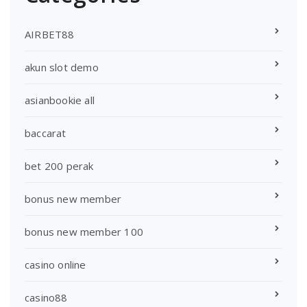
AIRBET88
akun slot demo
asianbookie all
baccarat
bet 200 perak
bonus new member
bonus new member 100
casino online
casino88