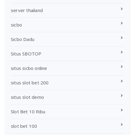
server thailand
sicbo
Sicbo Dadu
Situs SBOTOP
situs sicbo online
situs slot bet 200
situs slot demo
Slot Bet 10 Ribu
slot bet 100