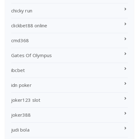
chicky run
clickbet88 online
cmd368
Gates Of Olympus
ibcbet
idn poker
joker123 slot
joker388
judi bola