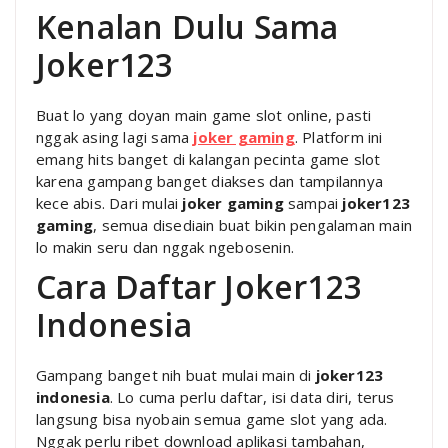
Kenalan Dulu Sama
Joker123
Buat lo yang doyan main game slot online, pasti
nggak asing lagi sama
joker gaming
. Platform ini
emang hits banget di kalangan pecinta game slot
karena gampang banget diakses dan tampilannya
kece abis. Dari mulai
joker gaming
sampai
joker123
gaming
, semua disediain buat bikin pengalaman main
lo makin seru dan nggak ngebosenin.
Cara Daftar Joker123
Indonesia
Gampang banget nih buat mulai main di
joker123
indonesia
. Lo cuma perlu daftar, isi data diri, terus
langsung bisa nyobain semua game slot yang ada.
Nggak perlu ribet download aplikasi tambahan,