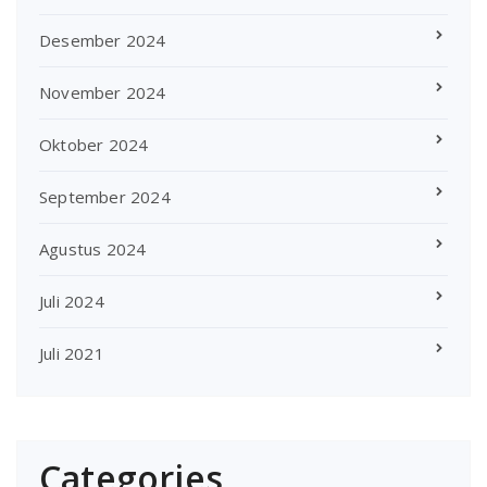
Desember 2024
November 2024
Oktober 2024
September 2024
Agustus 2024
Juli 2024
Juli 2021
Categories