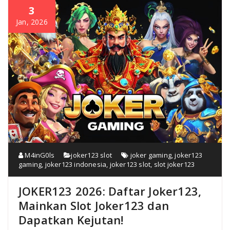
3
Jan, 2026
M4inG0ls
joker123 slot
joker gaming
,
joker123
gaming
,
joker123 indonesia
,
joker123 slot
,
slot joker123
JOKER123 2026: Daftar Joker123,
Mainkan Slot Joker123 dan
Dapatkan Kejutan!