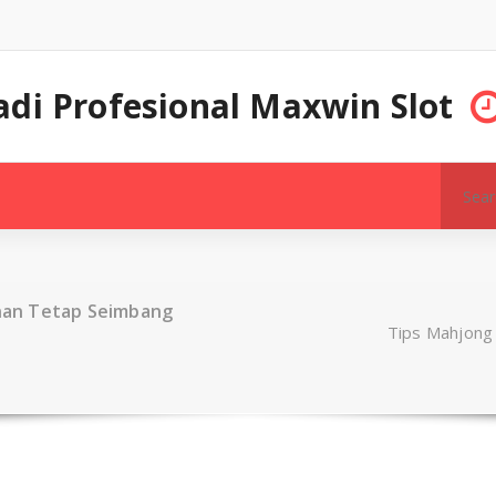
adi Profesional Maxwin Slot
Search
for:
nan Tetap Seimbang
Tips Mahjong