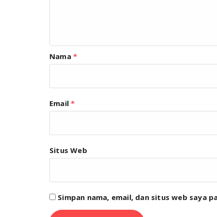
Nama
*
Email
*
Situs Web
Simpan nama, email, dan situs web saya p