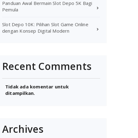
Panduan Awal Bermain Slot Depo 5K Bagi
Pemula
Slot Depo 10K: Pilihan Slot Game Online
dengan Konsep Digital Modern
Recent Comments
Tidak ada komentar untuk
ditampilkan.
Archives