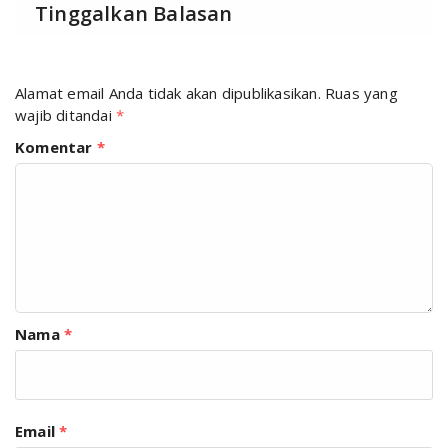
Tinggalkan Balasan
Alamat email Anda tidak akan dipublikasikan.
Ruas yang
wajib ditandai
*
Komentar
*
Nama
*
Email
*