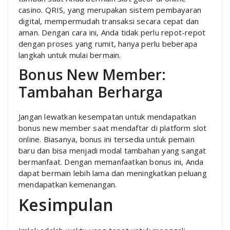
casino. QRIS, yang merupakan sistem pembayaran
digital, mempermudah transaksi secara cepat dan
aman. Dengan cara ini, Anda tidak perlu repot-repot
dengan proses yang rumit, hanya perlu beberapa
langkah untuk mulai bermain.
Bonus New Member:
Tambahan Berharga
Jangan lewatkan kesempatan untuk mendapatkan
bonus new member saat mendaftar di platform slot
online. Biasanya, bonus ini tersedia untuk pemain
baru dan bisa menjadi modal tambahan yang sangat
bermanfaat. Dengan memanfaatkan bonus ini, Anda
dapat bermain lebih lama dan meningkatkan peluang
mendapatkan kemenangan.
Kesimpulan