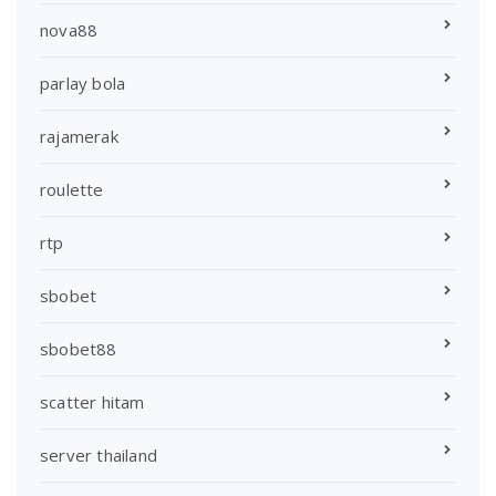
nova88
parlay bola
rajamerak
roulette
rtp
sbobet
sbobet88
scatter hitam
server thailand