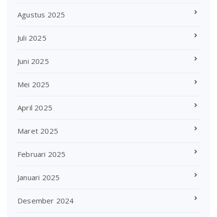
Agustus 2025
Juli 2025
Juni 2025
Mei 2025
April 2025
Maret 2025
Februari 2025
Januari 2025
Desember 2024