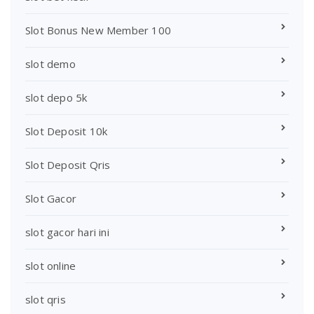
Slot Bonus New Member 100
slot demo
slot depo 5k
Slot Deposit 10k
Slot Deposit Qris
Slot Gacor
slot gacor hari ini
slot online
slot qris