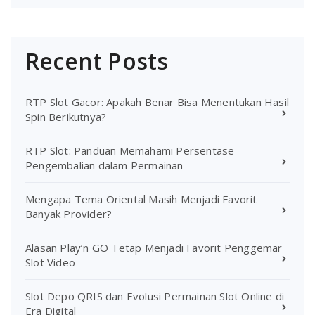
Recent Posts
RTP Slot Gacor: Apakah Benar Bisa Menentukan Hasil
Spin Berikutnya?
RTP Slot: Panduan Memahami Persentase
Pengembalian dalam Permainan
Mengapa Tema Oriental Masih Menjadi Favorit
Banyak Provider?
Alasan Play’n GO Tetap Menjadi Favorit Penggemar
Slot Video
Slot Depo QRIS dan Evolusi Permainan Slot Online di
Era Digital