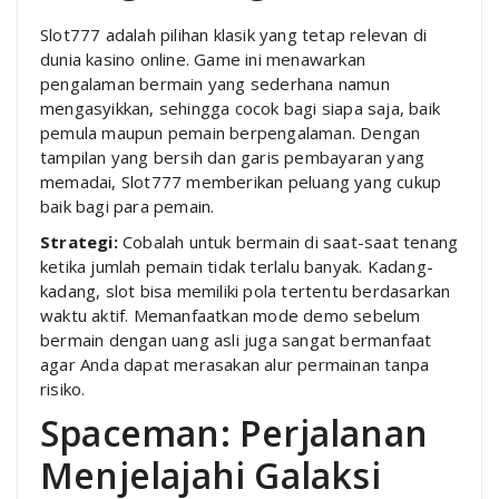
Slot777 adalah pilihan klasik yang tetap relevan di
dunia kasino online. Game ini menawarkan
pengalaman bermain yang sederhana namun
mengasyikkan, sehingga cocok bagi siapa saja, baik
pemula maupun pemain berpengalaman. Dengan
tampilan yang bersih dan garis pembayaran yang
memadai, Slot777 memberikan peluang yang cukup
baik bagi para pemain.
Strategi:
Cobalah untuk bermain di saat-saat tenang
ketika jumlah pemain tidak terlalu banyak. Kadang-
kadang, slot bisa memiliki pola tertentu berdasarkan
waktu aktif. Memanfaatkan mode demo sebelum
bermain dengan uang asli juga sangat bermanfaat
agar Anda dapat merasakan alur permainan tanpa
risiko.
Spaceman: Perjalanan
Menjelajahi Galaksi