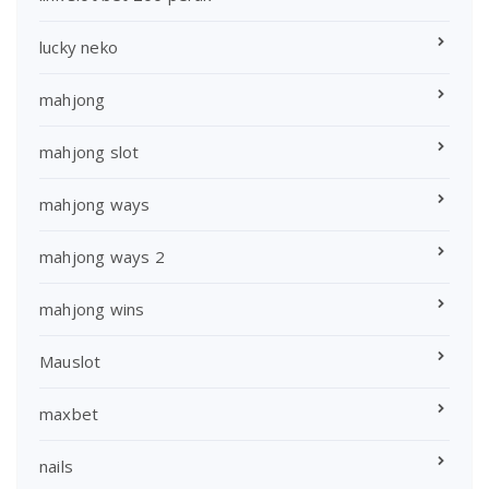
lucky neko
mahjong
mahjong slot
mahjong ways
mahjong ways 2
mahjong wins
Mauslot
maxbet
nails