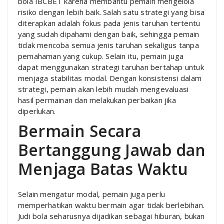
bola IBCBET karena membantu pemain mengelola
risiko dengan lebih baik. Salah satu strategi yang bisa
diterapkan adalah fokus pada jenis taruhan tertentu
yang sudah dipahami dengan baik, sehingga pemain
tidak mencoba semua jenis taruhan sekaligus tanpa
pemahaman yang cukup. Selain itu, pemain juga
dapat menggunakan strategi taruhan bertahap untuk
menjaga stabilitas modal. Dengan konsistensi dalam
strategi, pemain akan lebih mudah mengevaluasi
hasil permainan dan melakukan perbaikan jika
diperlukan.
Bermain Secara
Bertanggung Jawab dan
Menjaga Batas Waktu
Selain mengatur modal, pemain juga perlu
memperhatikan waktu bermain agar tidak berlebihan.
Judi bola seharusnya dijadikan sebagai hiburan, bukan