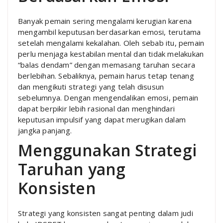
Banyak pemain sering mengalami kerugian karena
mengambil keputusan berdasarkan emosi, terutama
setelah mengalami kekalahan. Oleh sebab itu, pemain
perlu menjaga kestabilan mental dan tidak melakukan
“balas dendam” dengan memasang taruhan secara
berlebihan. Sebaliknya, pemain harus tetap tenang
dan mengikuti strategi yang telah disusun
sebelumnya. Dengan mengendalikan emosi, pemain
dapat berpikir lebih rasional dan menghindari
keputusan impulsif yang dapat merugikan dalam
jangka panjang.
Menggunakan Strategi
Taruhan yang
Konsisten
Strategi yang konsisten sangat penting dalam judi