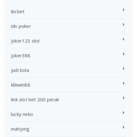
ibcbet
idn poker
joker123 slot
joker388
judi bola
klikwin88
link slot bet 200 perak
lucky neko
mahjong