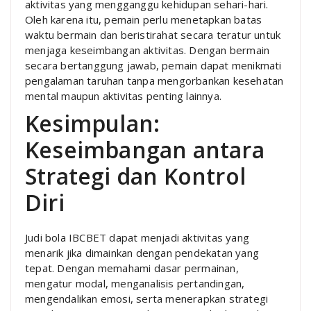
aktivitas yang mengganggu kehidupan sehari-hari.
Oleh karena itu, pemain perlu menetapkan batas
waktu bermain dan beristirahat secara teratur untuk
menjaga keseimbangan aktivitas. Dengan bermain
secara bertanggung jawab, pemain dapat menikmati
pengalaman taruhan tanpa mengorbankan kesehatan
mental maupun aktivitas penting lainnya.
Kesimpulan:
Keseimbangan antara
Strategi dan Kontrol
Diri
Judi bola IBCBET dapat menjadi aktivitas yang
menarik jika dimainkan dengan pendekatan yang
tepat. Dengan memahami dasar permainan,
mengatur modal, menganalisis pertandingan,
mengendalikan emosi, serta menerapkan strategi