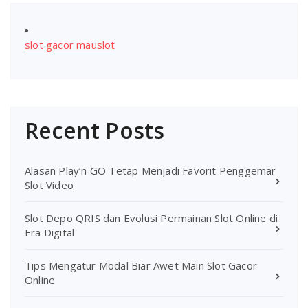
slot gacor mauslot
Recent Posts
Alasan Play’n GO Tetap Menjadi Favorit Penggemar
Slot Video
Slot Depo QRIS dan Evolusi Permainan Slot Online di
Era Digital
Tips Mengatur Modal Biar Awet Main Slot Gacor
Online