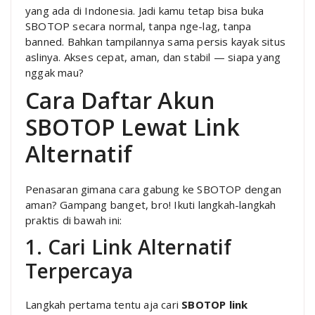
yang ada di Indonesia. Jadi kamu tetap bisa buka
SBOTOP secara normal, tanpa nge-lag, tanpa
banned. Bahkan tampilannya sama persis kayak situs
aslinya. Akses cepat, aman, dan stabil — siapa yang
nggak mau?
Cara Daftar Akun
SBOTOP Lewat Link
Alternatif
Penasaran gimana cara gabung ke SBOTOP dengan
aman? Gampang banget, bro! Ikuti langkah-langkah
praktis di bawah ini:
1. Cari Link Alternatif
Terpercaya
Langkah pertama tentu aja cari
SBOTOP link