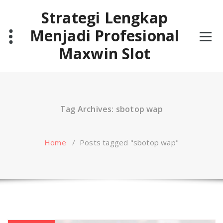
Skip
Strategi Lengkap
to
content
Menjadi Profesional
Maxwin Slot
Tag Archives: sbotop wap
Home
/
Posts tagged "sbotop wap"