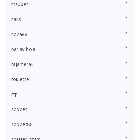
maxbet
nails
nova88
parlay bola
rajamerak
roulette
rtp
sbobet
sbobet88
scatter hitam