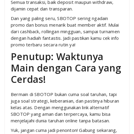
Semua transaksi, baik deposit maupun withdraw,
dijamin cepat dan transparan.
Dan yang paling seru, SBOTOP sering ngadain
promo dan bonus menarik buat member aktif. Mulai
dari cashback, rollingan mingguan, sampai turnamen
dengan hadiah fantastis. Jadi pastikan kamu cek info
promo terbaru secara rutin ya!
Penutup: Waktunya
Main dengan Cara yang
Cerdas!
Bermain di SBOTOP bukan cuma soal taruhan, tapi
juga soal strategi, keberanian, dan pastinya hiburan
kelas atas. Dengan menggunakan link alternatif
SBOTOP yang aman dan terpercaya, kamu bisa
menjelajahi dunia taruhan online tanpa batasan.
Yuk, jangan cuma jadi penonton! Gabung sekarang,