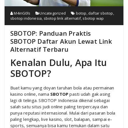
M4inG0ls
Uncategorized
botop
,
daftar sbotop
,
sbotop indonesia
,
sbotop link alternatif
,
sbotop wap
SBOTOP: Panduan Praktis
SBOTOP Daftar Akun Lewat Link
Alternatif Terbaru
Kenalan Dulu, Apa Itu
SBOTOP?
Buat kamu yang doyan taruhan bola atau permainan
kasino online, nama
SBOTOP
pasti udah gak asing
lagi di telinga. SBOTOP Indonesia dikenal sebagai
salah satu situs judi online paling terpercaya dan
punya reputasi internasional. Mulai dari pasaran bola
paling lengkap, live kasino, slot, balapan, sampai e-
sports, semuanya bisa kamu temukan dalam satu