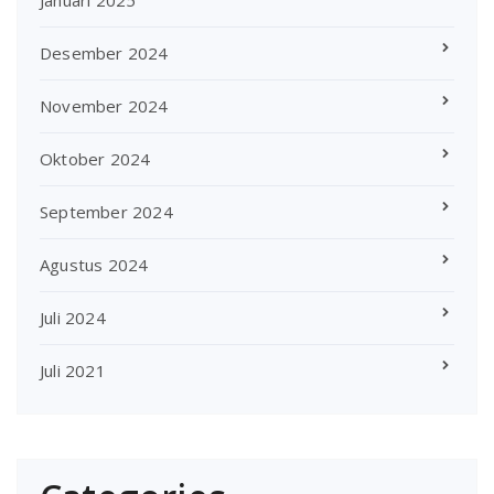
Januari 2025
Desember 2024
November 2024
Oktober 2024
September 2024
Agustus 2024
Juli 2024
Juli 2021