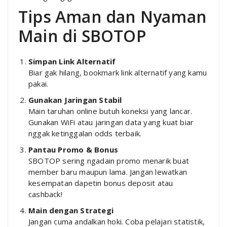
Tips Aman dan Nyaman
Main di SBOTOP
Simpan Link Alternatif
Biar gak hilang, bookmark link alternatif yang kamu
pakai.
Gunakan Jaringan Stabil
Main taruhan online butuh koneksi yang lancar.
Gunakan WiFi atau jaringan data yang kuat biar
nggak ketinggalan odds terbaik.
Pantau Promo & Bonus
SBOTOP sering ngadain promo menarik buat
member baru maupun lama. Jangan lewatkan
kesempatan dapetin bonus deposit atau
cashback!
Main dengan Strategi
Jangan cuma andalkan hoki. Coba pelajari statistik,