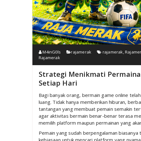
M4inG0ls
rajamerak
rajamerak
,
Rajamer
Rajamerak
Strategi Menikmati Permaina
Setiap Hari
Bagi banyak orang, bermain game online telah 
luang. Tidak hanya memberikan hiburan, berb
tantangan yang membuat pemain semakin tert
agar aktivitas bermain benar-benar terasa me
memilih platform maupun permainan yang akan
Pemain yang sudah berpengalaman biasanya ti
kebiasaan untuk mencari platform yang nyaman