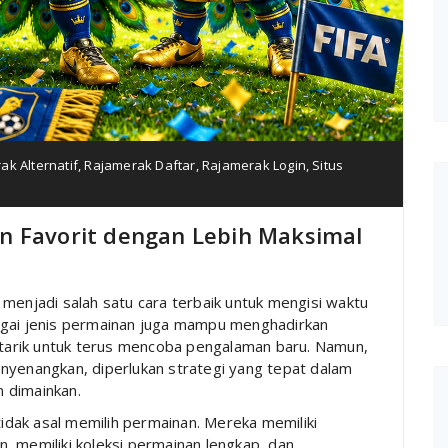
ak Alternatif
,
Rajamerak Daftar
,
Rajamerak Login
,
Situs
n Favorit dengan Lebih Maksimal
menjadi salah satu cara terbaik untuk mengisi waktu
agai jenis permainan juga mampu menghadirkan
arik untuk terus mencoba pengalaman baru. Namun,
nyenangkan, diperlukan strategi yang tepat dalam
 dimainkan.
dak asal memilih permainan. Mereka memiliki
, memiliki koleksi permainan lengkap, dan