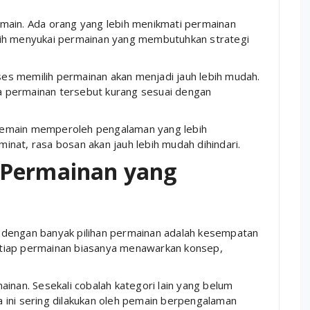
main. Ada orang yang lebih menikmati permainan
bih menyukai permainan yang membutuhkan strategi
s memilih permainan akan menjadi jauh lebih mudah.
ata permainan tersebut kurang sesuai dengan
pemain memperoleh pengalaman yang lebih
nat, rasa bosan akan jauh lebih mudah dihindari.
 Permainan yang
 dengan banyak pilihan permainan adalah kesempatan
tiap permainan biasanya menawarkan konsep,
inan. Sesekali cobalah kategori lain yang belum
 ini sering dilakukan oleh pemain berpengalaman