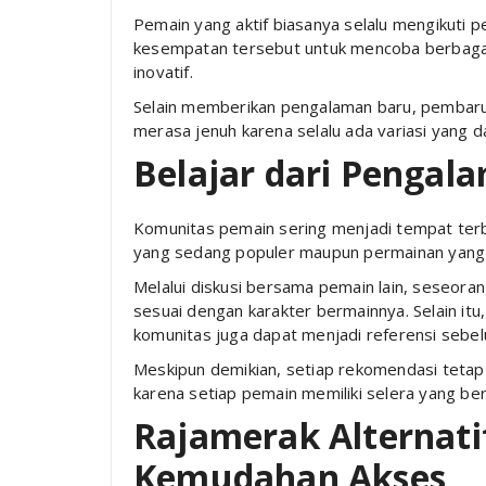
Pemain yang aktif biasanya selalu mengikuti
kesempatan tersebut untuk mencoba berbagai
inovatif.
Selain memberikan pengalaman baru, pembar
merasa jenuh karena selalu ada variasi yang d
Belajar dari Pengal
Komunitas pemain sering menjadi tempat ter
yang sedang populer maupun permainan yang me
Melalui diskusi bersama pemain lain, seseo
sesuai dengan karakter bermainnya. Selain it
komunitas juga dapat menjadi referensi sebe
Meskipun demikian, setiap rekomendasi tetap
karena setiap pemain memiliki selera yang be
Rajamerak Alternat
Kemudahan Akses