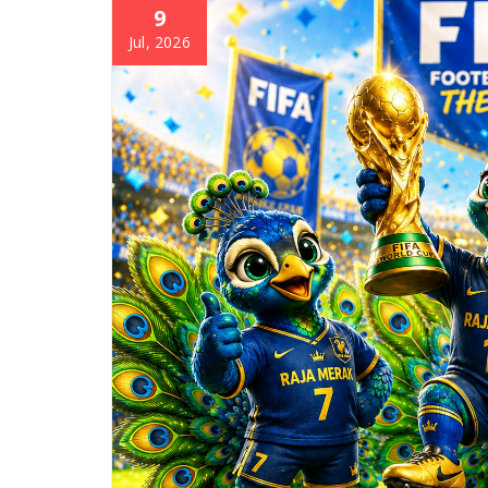
9
Jul, 2026