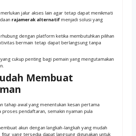
erlukan jalur akses lain agar tetap dapat menikmati
radaan
rajamerak alternatif
menjadi solusi yang
rhubung dengan platform ketika membutuhkan pilihan
aktivitas bermain tetap dapat berlangsung tanpa
mbah yang cukup penting bagi pemain yang mengutamakan
n.
Mudah Membuat
aman
kan tahap awal yang menentukan kesan pertama
a proses pendaftaran, semakin nyaman pula
membuat akun dengan langkah-langkah yang mudah
h fitur yang tersedia dapat langsung digunakan untuk