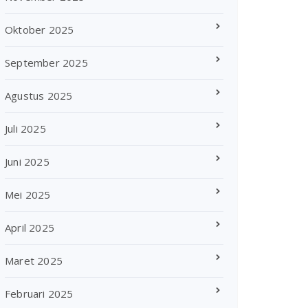
Oktober 2025
September 2025
Agustus 2025
Juli 2025
Juni 2025
Mei 2025
April 2025
Maret 2025
Februari 2025