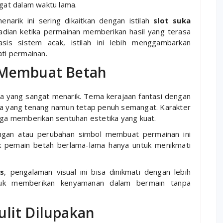
ngat dalam waktu lama.
rik ini sering dikaitkan dengan istilah
slot suka
dian ketika permainan memberikan hasil yang terasa
is sistem acak, istilah ini lebih menggambarkan
ti permainan.
g Membuat Betah
ya yang sangat menarik. Tema kerajaan fantasi dengan
ana yang tenang namun tetap penuh semangat. Karakter
juga memberikan sentuhan estetika yang kuat.
ngan atau perubahan simbol membuat permainan ini
yak pemain betah berlama-lama hanya untuk menikmati
ss
, pengalaman visual ini bisa dinikmati dengan lebih
ntuk memberikan kenyamanan dalam bermain tanpa
ulit Dilupakan