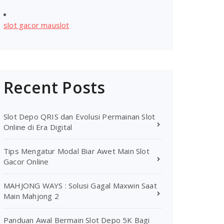
slot gacor mauslot
Recent Posts
Slot Depo QRIS dan Evolusi Permainan Slot
Online di Era Digital
Tips Mengatur Modal Biar Awet Main Slot
Gacor Online
MAHJONG WAYS : Solusi Gagal Maxwin Saat
Main Mahjong 2
Panduan Awal Bermain Slot Depo 5K Bagi