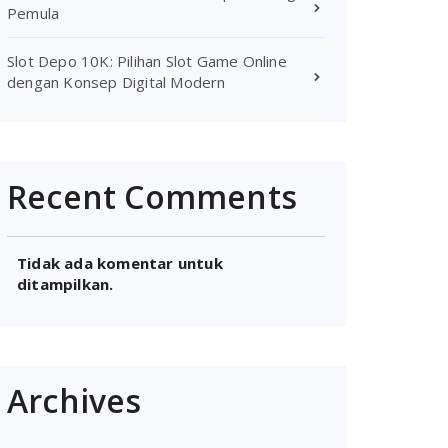
Pemula
Slot Depo 10K: Pilihan Slot Game Online
dengan Konsep Digital Modern
Recent Comments
Tidak ada komentar untuk
ditampilkan.
Archives