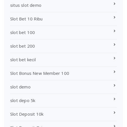
situs slot demo
Slot Bet 10 Ribu
slot bet 100
slot bet 200
slot bet kecil
Slot Bonus New Member 100
slot demo
slot depo 5k
Slot Deposit 10k