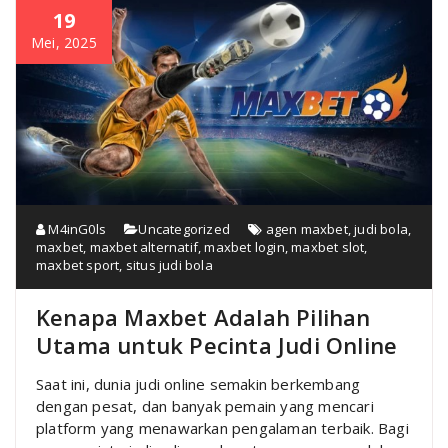
19
Mei, 2025
M4inG0ls
Uncategorized
agen maxbet
,
judi bola
,
maxbet
,
maxbet alternatif
,
maxbet login
,
maxbet slot
,
maxbet sport
,
situs judi bola
Kenapa Maxbet Adalah Pilihan
Utama untuk Pecinta Judi Online
Saat ini, dunia judi online semakin berkembang
dengan pesat, dan banyak pemain yang mencari
platform yang menawarkan pengalaman terbaik. Bagi