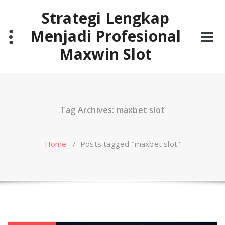
Skip
Strategi Lengkap
to
content
Menjadi Profesional
Maxwin Slot
Tag Archives: maxbet slot
Home
/
Posts tagged "maxbet slot"