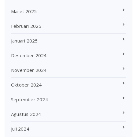
Maret 2025
Februari 2025
Januari 2025
Desember 2024
November 2024
Oktober 2024
September 2024
Agustus 2024
Juli 2024