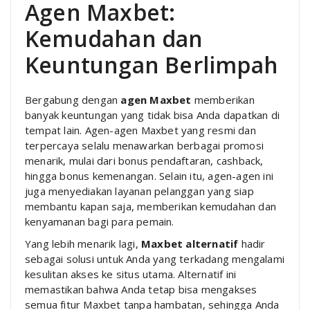
Agen Maxbet:
Kemudahan dan
Keuntungan Berlimpah
Bergabung dengan
agen Maxbet
memberikan
banyak keuntungan yang tidak bisa Anda dapatkan di
tempat lain. Agen-agen Maxbet yang resmi dan
terpercaya selalu menawarkan berbagai promosi
menarik, mulai dari bonus pendaftaran, cashback,
hingga bonus kemenangan. Selain itu, agen-agen ini
juga menyediakan layanan pelanggan yang siap
membantu kapan saja, memberikan kemudahan dan
kenyamanan bagi para pemain.
Yang lebih menarik lagi,
Maxbet alternatif
hadir
sebagai solusi untuk Anda yang terkadang mengalami
kesulitan akses ke situs utama. Alternatif ini
memastikan bahwa Anda tetap bisa mengakses
semua fitur Maxbet tanpa hambatan, sehingga Anda