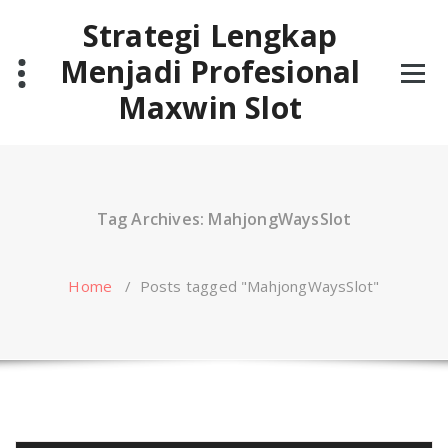
Skip
Strategi Lengkap
to
content
Menjadi Profesional
Maxwin Slot
Tag Archives: MahjongWaysSlot
Home
/
Posts tagged "MahjongWaysSlot"