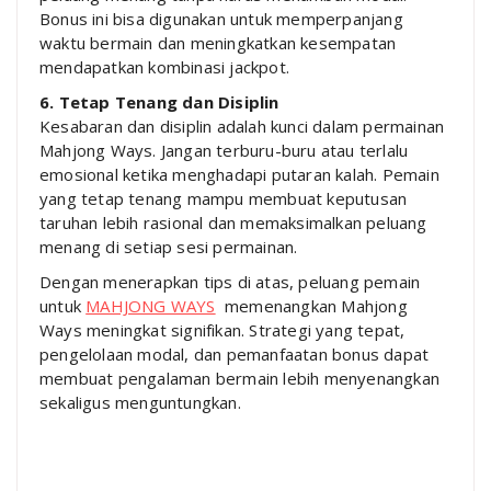
Bonus ini bisa digunakan untuk memperpanjang
waktu bermain dan meningkatkan kesempatan
mendapatkan kombinasi jackpot.
6. Tetap Tenang dan Disiplin
Kesabaran dan disiplin adalah kunci dalam permainan
Mahjong Ways. Jangan terburu-buru atau terlalu
emosional ketika menghadapi putaran kalah. Pemain
yang tetap tenang mampu membuat keputusan
taruhan lebih rasional dan memaksimalkan peluang
menang di setiap sesi permainan.
Dengan menerapkan tips di atas, peluang pemain
untuk
MAHJONG WAYS
memenangkan Mahjong
Ways meningkat signifikan. Strategi yang tepat,
pengelolaan modal, dan pemanfaatan bonus dapat
membuat pengalaman bermain lebih menyenangkan
sekaligus menguntungkan.