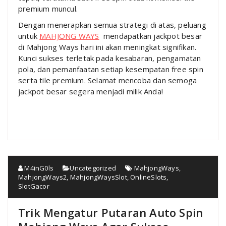
premium muncul.
Dengan menerapkan semua strategi di atas, peluang
untuk
MAHJONG WAYS
mendapatkan jackpot besar
di Mahjong Ways hari ini akan meningkat signifikan.
Kunci sukses terletak pada kesabaran, pengamatan
pola, dan pemanfaatan setiap kesempatan free spin
serta tile premium. Selamat mencoba dan semoga
jackpot besar segera menjadi milik Anda!
M4inG0ls
Uncategorized
MahjongWays
,
MahjongWays2
,
MahjongWaysSlot
,
OnlineSlots
,
SlotGacor
Trik Mengatur Putaran Auto Spin