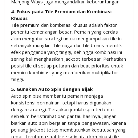
Mahjong Ways juga mengandalkan keberuntungan.
4. Fokus pada Tile Premium dan Kombinasi
Khusus
Tile premium dan kombinasi khusus adalah faktor
penentu kemenangan besar. Pemain yang cerdas
akan mengatur strategi untuk mengumpulkan tile ini
sebanyak mungkin. Tile naga dan tile bonus memiliki
efek pengganda yang tinggi, sehingga kombinasi ini
sering kali menghasilkan jackpot terbesar. Perhatikan
posisi tile di setiap putaran dan buat prioritas untuk
memicu kombinasi yang memberikan multiplikator
tinggi.
5. Gunakan Auto Spin dengan Bijak
Auto spin bisa membantu pemain menjaga
konsistensi permainan, tetapi harus digunakan
dengan strategi. Tetapkan jumlah spin tertentu
sebelum beristirahat dan pantau hasilnya. Jangan
biarkan auto spin berjalan tanpa pengawasan, karena
peluang jackpot tetap membutuhkan keputusan yang
tepat, terutama saat free spin atau kombinasi tile