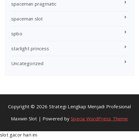
spaceman pragmatic
spaceman slot
spbo
starlight princess
Uncategorized
Copyright © 2026 Strategi Lengkap Menjadi Profesional
Maxwin Slot | Powered by
Specia WordPress Theme
slot gacor hari ini