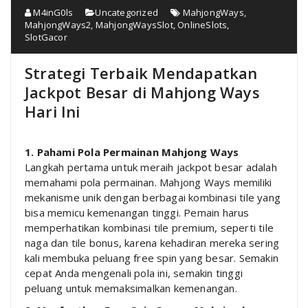
M4inG0ls
Uncategorized
MahjongWays
,
MahjongWays2
,
MahjongWaysSlot
,
OnlineSlots
,
SlotGacor
Strategi Terbaik Mendapatkan
Jackpot Besar di Mahjong Ways
Hari Ini
1. Pahami Pola Permainan Mahjong Ways
Langkah pertama untuk meraih jackpot besar adalah
memahami pola permainan. Mahjong Ways memiliki
mekanisme unik dengan berbagai kombinasi tile yang
bisa memicu kemenangan tinggi. Pemain harus
memperhatikan kombinasi tile premium, seperti tile
naga dan tile bonus, karena kehadiran mereka sering
kali membuka peluang free spin yang besar. Semakin
cepat Anda mengenali pola ini, semakin tinggi
peluang untuk memaksimalkan kemenangan.