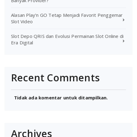
Banyak Provider?
Alasan Play’n GO Tetap Menjadi Favorit Penggemar
Slot Video
Slot Depo QRIS dan Evolusi Permainan Slot Online di
Era Digital
Recent Comments
Tidak ada komentar untuk ditampilkan.
Archives