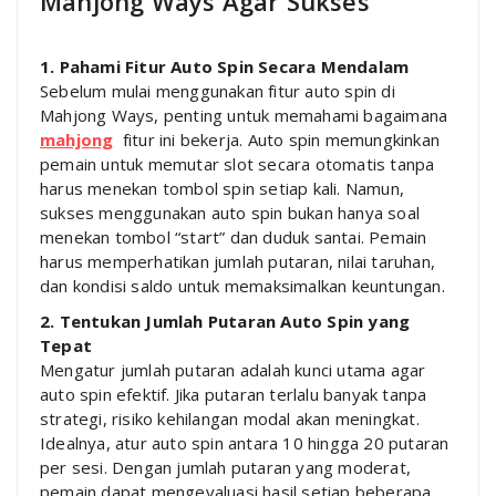
Mahjong Ways Agar Sukses
1. Pahami Fitur Auto Spin Secara Mendalam
Sebelum mulai menggunakan fitur auto spin di
Mahjong Ways, penting untuk memahami bagaimana
mahjong
fitur ini bekerja. Auto spin memungkinkan
pemain untuk memutar slot secara otomatis tanpa
harus menekan tombol spin setiap kali. Namun,
sukses menggunakan auto spin bukan hanya soal
menekan tombol “start” dan duduk santai. Pemain
harus memperhatikan jumlah putaran, nilai taruhan,
dan kondisi saldo untuk memaksimalkan keuntungan.
2. Tentukan Jumlah Putaran Auto Spin yang
Tepat
Mengatur jumlah putaran adalah kunci utama agar
auto spin efektif. Jika putaran terlalu banyak tanpa
strategi, risiko kehilangan modal akan meningkat.
Idealnya, atur auto spin antara 10 hingga 20 putaran
per sesi. Dengan jumlah putaran yang moderat,
pemain dapat mengevaluasi hasil setiap beberapa