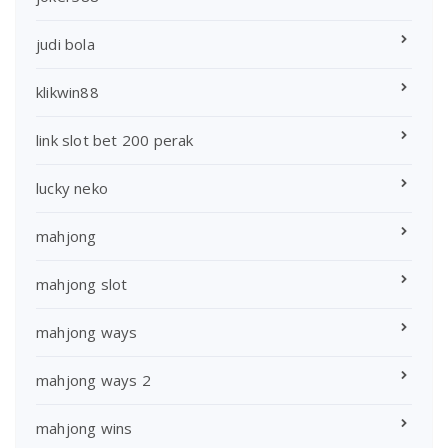
judi bola
klikwin88
link slot bet 200 perak
lucky neko
mahjong
mahjong slot
mahjong ways
mahjong ways 2
mahjong wins