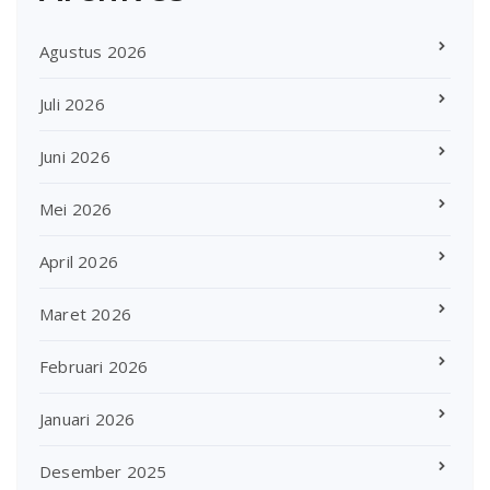
Agustus 2026
Juli 2026
Juni 2026
Mei 2026
April 2026
Maret 2026
Februari 2026
Januari 2026
Desember 2025