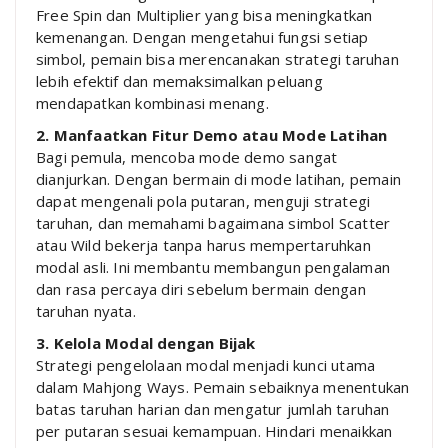
Free Spin dan Multiplier yang bisa meningkatkan
kemenangan. Dengan mengetahui fungsi setiap
simbol, pemain bisa merencanakan strategi taruhan
lebih efektif dan memaksimalkan peluang
mendapatkan kombinasi menang.
2. Manfaatkan Fitur Demo atau Mode Latihan
Bagi pemula, mencoba mode demo sangat
dianjurkan. Dengan bermain di mode latihan, pemain
dapat mengenali pola putaran, menguji strategi
taruhan, dan memahami bagaimana simbol Scatter
atau Wild bekerja tanpa harus mempertaruhkan
modal asli. Ini membantu membangun pengalaman
dan rasa percaya diri sebelum bermain dengan
taruhan nyata.
3. Kelola Modal dengan Bijak
Strategi pengelolaan modal menjadi kunci utama
dalam Mahjong Ways. Pemain sebaiknya menentukan
batas taruhan harian dan mengatur jumlah taruhan
per putaran sesuai kemampuan. Hindari menaikkan