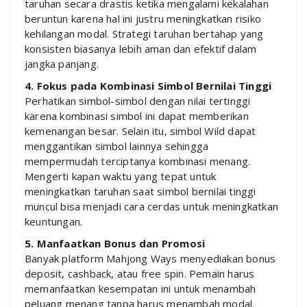
taruhan secara drastis ketika mengalami kekalahan
beruntun karena hal ini justru meningkatkan risiko
kehilangan modal. Strategi taruhan bertahap yang
konsisten biasanya lebih aman dan efektif dalam
jangka panjang.
4. Fokus pada Kombinasi Simbol Bernilai Tinggi
Perhatikan simbol-simbol dengan nilai tertinggi
karena kombinasi simbol ini dapat memberikan
kemenangan besar. Selain itu, simbol Wild dapat
menggantikan simbol lainnya sehingga
mempermudah terciptanya kombinasi menang.
Mengerti kapan waktu yang tepat untuk
meningkatkan taruhan saat simbol bernilai tinggi
muncul bisa menjadi cara cerdas untuk meningkatkan
keuntungan.
5. Manfaatkan Bonus dan Promosi
Banyak platform Mahjong Ways menyediakan bonus
deposit, cashback, atau free spin. Pemain harus
memanfaatkan kesempatan ini untuk menambah
peluang menang tanpa harus menambah modal.