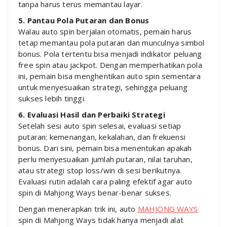
tanpa harus terus memantau layar.
5. Pantau Pola Putaran dan Bonus
Walau auto spin berjalan otomatis, pemain harus
tetap memantau pola putaran dan munculnya simbol
bonus. Pola tertentu bisa menjadi indikator peluang
free spin atau jackpot. Dengan memperhatikan pola
ini, pemain bisa menghentikan auto spin sementara
untuk menyesuaikan strategi, sehingga peluang
sukses lebih tinggi.
6. Evaluasi Hasil dan Perbaiki Strategi
Setelah sesi auto spin selesai, evaluasi setiap
putaran: kemenangan, kekalahan, dan frekuensi
bonus. Dari sini, pemain bisa menentukan apakah
perlu menyesuaikan jumlah putaran, nilai taruhan,
atau strategi stop loss/win di sesi berikutnya.
Evaluasi rutin adalah cara paling efektif agar auto
spin di Mahjong Ways benar-benar sukses.
Dengan menerapkan trik ini, auto
MAHJONG WAYS
spin di Mahjong Ways tidak hanya menjadi alat