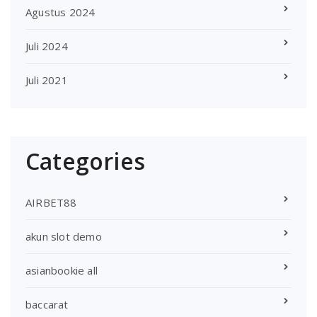
Agustus 2024
Juli 2024
Juli 2021
Categories
AIRBET88
akun slot demo
asianbookie all
baccarat