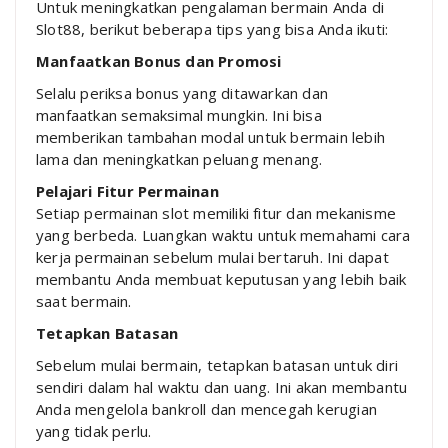
Untuk meningkatkan pengalaman bermain Anda di
Slot88, berikut beberapa tips yang bisa Anda ikuti:
Manfaatkan Bonus dan Promosi
Selalu periksa bonus yang ditawarkan dan
manfaatkan semaksimal mungkin. Ini bisa
memberikan tambahan modal untuk bermain lebih
lama dan meningkatkan peluang menang.
Pelajari Fitur Permainan
Setiap permainan slot memiliki fitur dan mekanisme
yang berbeda. Luangkan waktu untuk memahami cara
kerja permainan sebelum mulai bertaruh. Ini dapat
membantu Anda membuat keputusan yang lebih baik
saat bermain.
Tetapkan Batasan
Sebelum mulai bermain, tetapkan batasan untuk diri
sendiri dalam hal waktu dan uang. Ini akan membantu
Anda mengelola bankroll dan mencegah kerugian
yang tidak perlu.