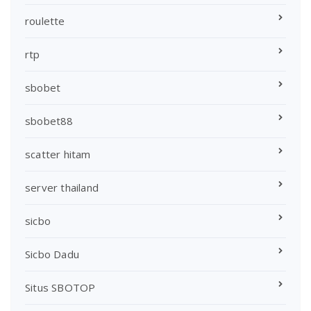
roulette
rtp
sbobet
sbobet88
scatter hitam
server thailand
sicbo
Sicbo Dadu
Situs SBOTOP