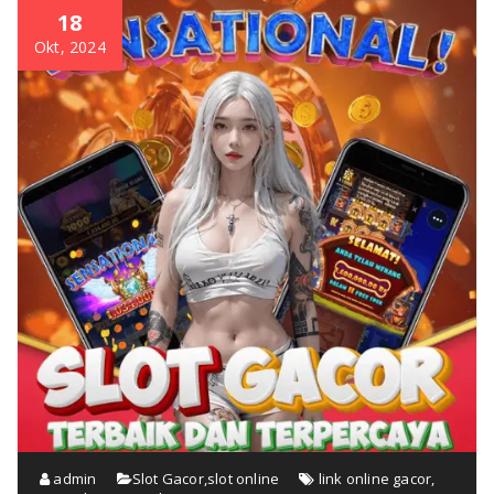
18
Okt, 2024
admin
Slot Gacor
,
slot online
link online gacor
,