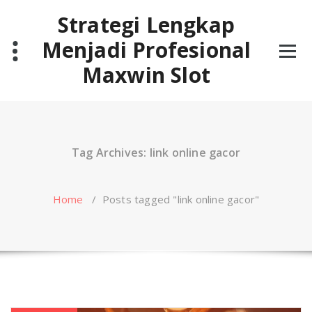
Skip
Strategi Lengkap
to
content
Menjadi Profesional
Maxwin Slot
Tag Archives: link online gacor
Home
/
Posts tagged "link online gacor"