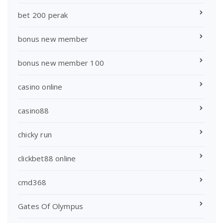
bet 200 perak
bonus new member
bonus new member 100
casino online
casino88
chicky run
clickbet88 online
cmd368
Gates Of Olympus