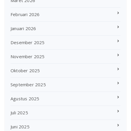
Maret 2026
Februari 2026
Januari 2026
Desember 2025
November 2025
Oktober 2025
September 2025
Agustus 2025
Juli 2025
Juni 2025