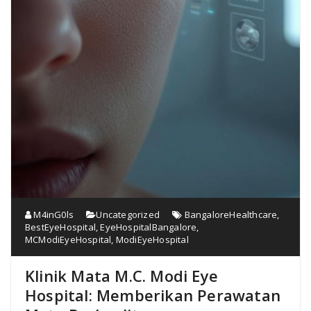
M4inG0ls
Uncategorized
BangaloreHealthcare
,
BestEyeHospital
,
EyeHospitalBangalore
,
MCModiEyeHospital
,
ModiEyeHospital
Klinik Mata M.C. Modi Eye
Hospital: Memberikan Perawatan