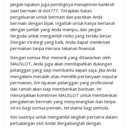
Jangan lupakan juga pentingnya manajemen bankroll
saat bermain di slot777. Tetapkan batas
pengeluaran untuk bermain dan pastikan Anda
bermain dengan bijak. Ingatlah untuk hanya bertaruh
dengan jumlah yang Anda mampu, dan jangan
tergoda untuk mengambil risiko yang terlalu besar.
Dengan strategi yang baik, Anda dapat menikmati
permainan tanpa merasa tekanan finansial.
Dengan semua fitur menarik yang ditawarkan oleh
MAUSLOT, Anda juga akan mendapatkan dukungan
pelanggan yang siap membantu kapan saja. Jika Anda
mengalami masalah atau memiliki pertanyaan seputar
permainan, tim layanan pelanggan yang profesional
dan ramah akan siap memberikan bantuan. Ini
menunjukkan komitmen MAUSLOT untuk memberikan
pengalaman bermain yang menyenangkan dan tanpa
stres bagi semua pemain, terutama bagi pemula.
Kini saatnya untuk mengambil langkah pertama dalam
petualangan slot Anda! Bergabunglah dengan