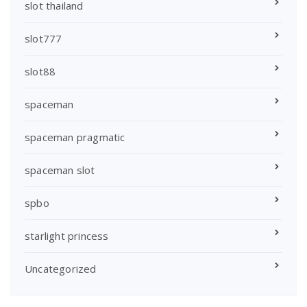
slot thailand
slot777
slot88
spaceman
spaceman pragmatic
spaceman slot
spbo
starlight princess
Uncategorized