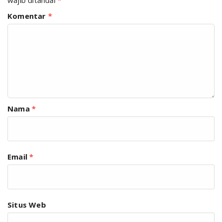
Komentar
*
Nama
*
Email
*
Situs Web