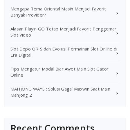
Mengapa Tema Oriental Masih Menjadi Favorit
Banyak Provider?
Alasan Play’n GO Tetap Menjadi Favorit Penggemar
Slot Video
Slot Depo QRIS dan Evolusi Permainan Slot Online di
Era Digital
Tips Mengatur Modal Biar Awet Main Slot Gacor
Online
MAHJONG WAYS : Solusi Gagal Maxwin Saat Main
Mahjong 2
Recent Comments