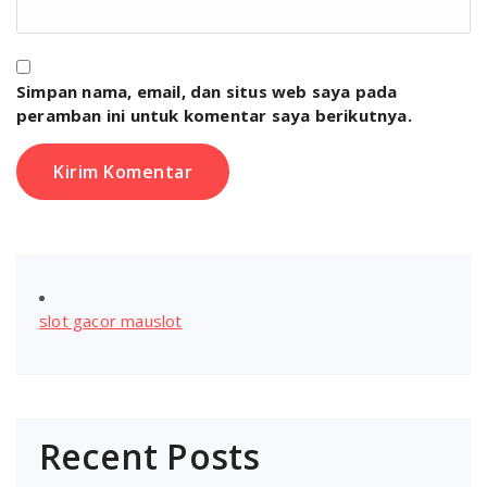
Simpan nama, email, dan situs web saya pada
peramban ini untuk komentar saya berikutnya.
slot gacor mauslot
Recent Posts