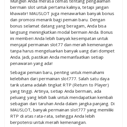
Mungkin Anda merasa cemas tentang pengalaman
bermain slot untuk pertama kalinya, tetapi jangan
khawatir! MAUSLOT juga menawarkan banyak bonus
dan promosi menarik bagi pemain baru. Dengan
bonus selamat datang yang beragam, Anda bisa
langsung meningkatkan modal bermain Anda. Bonus
ini memberi Anda lebih banyak kesempatan untuk
menjajal permainan slot77 dan meraih kemenangan
tanpa harus mengeluarkan banyak uang dari dompet
Anda. Jadi, pastikan Anda memanfaatkan setiap
penawaran yang ada!
Sebagai pemain baru, penting untuk memahami
kelebihan dari permainan slot777. Salah satu daya
tarik utama adalah tingkat RTP (Return to Player)
yang tinggi. Artinya, setiap Anda bermain, ada
peluang yang lebih baik untuk mendapatkan kembali
sebagian dari taruhan Anda dalam jangka panjang. Di
MAUSLOT, banyak permainan slot777 yang memiliki
RTP di atas rata-rata, sehingga Anda lebih
berpotensi untuk meraih kemenangan.