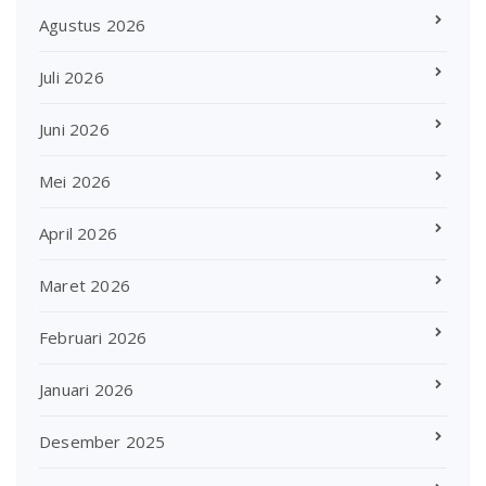
Agustus 2026
Juli 2026
Juni 2026
Mei 2026
April 2026
Maret 2026
Februari 2026
Januari 2026
Desember 2025