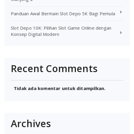
Panduan Awal Bermain Slot Depo 5K Bagi Pemula
Slot Depo 10K: Pilihan Slot Game Online dengan
Konsep Digital Modern
Recent Comments
Tidak ada komentar untuk ditampilkan.
Archives