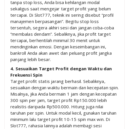
tanpa stop loss, Anda bisa kehilangan modal
sekaligus saat mengejar target profit yang belum
tercapai. Di Slot777, teknik ini sering disebut “profil
manajemen berpasangan”. Begitu stop loss
tersentuh, segera akhiri sesi dan jangan coba-coba
“membalas dendam”. Sebaliknya, jika profit target
tercapai, berhentilah minimal 30 menit untuk
mendinginkan emosi. Dengan keseimbangan ini,
bankroll Anda akan awet dan peluang profit jangka
panjang lebih besar.
4. Sesuaikan Target Profit dengan Waktu dan
Frekuensi Spin
Target profit statis jarang berhasil. Sebaliknya,
sesuaikan dengan waktu bermain dan kecepatan spin.
Misalnya, jika Anda bermain 1 jam dengan kecepatan
300 spin per jam, target profit Rp150.000 lebih
realistis daripada Rp500.000. Hitung juga nilai
taruhan per spin. Untuk modal kecil, gunakan taruhan
minimum lalu target profit 10-15 spin max win. Di
Slot777, rahasia lainnya adalah membagi sesi