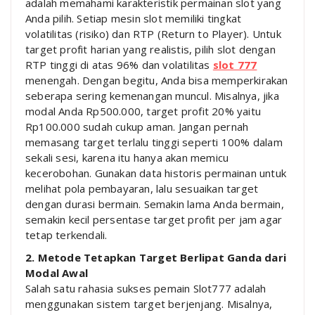
adalah memahami karakteristik permainan slot yang
Anda pilih. Setiap mesin slot memiliki tingkat
volatilitas (risiko) dan RTP (Return to Player). Untuk
target profit harian yang realistis, pilih slot dengan
RTP tinggi di atas 96% dan volatilitas
slot 777
menengah. Dengan begitu, Anda bisa memperkirakan
seberapa sering kemenangan muncul. Misalnya, jika
modal Anda Rp500.000, target profit 20% yaitu
Rp100.000 sudah cukup aman. Jangan pernah
memasang target terlalu tinggi seperti 100% dalam
sekali sesi, karena itu hanya akan memicu
kecerobohan. Gunakan data historis permainan untuk
melihat pola pembayaran, lalu sesuaikan target
dengan durasi bermain. Semakin lama Anda bermain,
semakin kecil persentase target profit per jam agar
tetap terkendali.
2. Metode Tetapkan Target Berlipat Ganda dari
Modal Awal
Salah satu rahasia sukses pemain Slot777 adalah
menggunakan sistem target berjenjang. Misalnya,