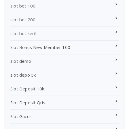
slot bet 100
slot bet 200
slot bet kecil
Slot Bonus New Member 100
slot demo
slot depo 5k
Slot Deposit 10k
Slot Deposit Qris
Slot Gacor