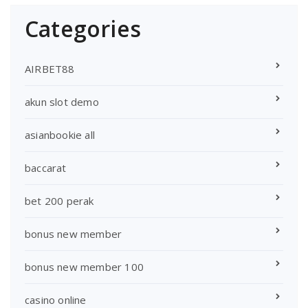
Categories
AIRBET88
akun slot demo
asianbookie all
baccarat
bet 200 perak
bonus new member
bonus new member 100
casino online