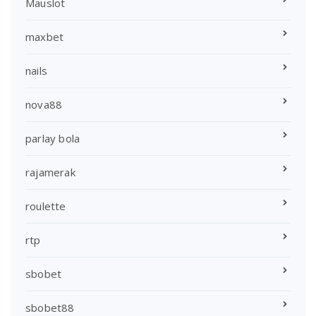
Mauslot
maxbet
nails
nova88
parlay bola
rajamerak
roulette
rtp
sbobet
sbobet88