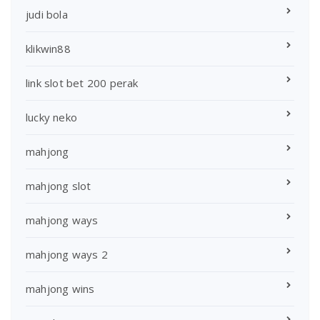
judi bola
klikwin88
link slot bet 200 perak
lucky neko
mahjong
mahjong slot
mahjong ways
mahjong ways 2
mahjong wins