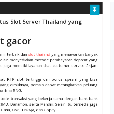
itus Slot Server Thailand yang
esmi, terbaik dan
slot thailand
yang menawarkan banyak
 Selain menyediakan metode pembayaran deposit yang
 juga memiliki layanan chat customer service 24jam
kat RTP slot tertinggi dan bonus spesial yang bisa
 yang dimilikinya, pemain dapat meningkatkan peluang
oritma RNG.
metode transaksi yang bekerja sama dengan bank-bank
IMB, Danamon, serta Mandiri. Selain itu, tersedia juga
Dana, Ovo, LinkAja, dan Gopay.