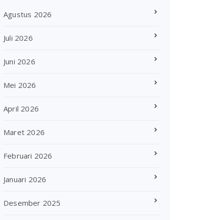
Agustus 2026
Juli 2026
Juni 2026
Mei 2026
April 2026
Maret 2026
Februari 2026
Januari 2026
Desember 2025