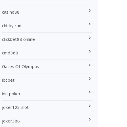
casino88
chicky run
clickbet88 online
cmd368
Gates Of Olympus
ibcbet
idn poker
joker123 slot
joker388