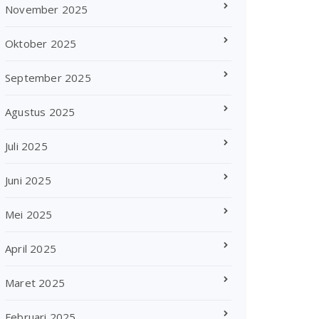
November 2025
Oktober 2025
September 2025
Agustus 2025
Juli 2025
Juni 2025
Mei 2025
April 2025
Maret 2025
Februari 2025