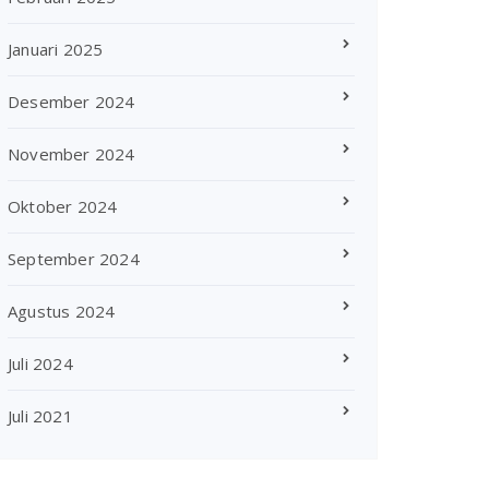
Januari 2025
Desember 2024
November 2024
Oktober 2024
September 2024
Agustus 2024
Juli 2024
Juli 2021