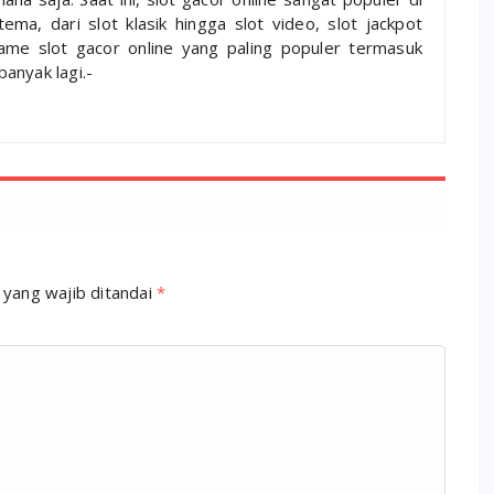
ma, dari slot klasik hingga slot video, slot jackpot
game slot gacor online yang paling populer termasuk
anyak lagi.-
 yang wajib ditandai
*