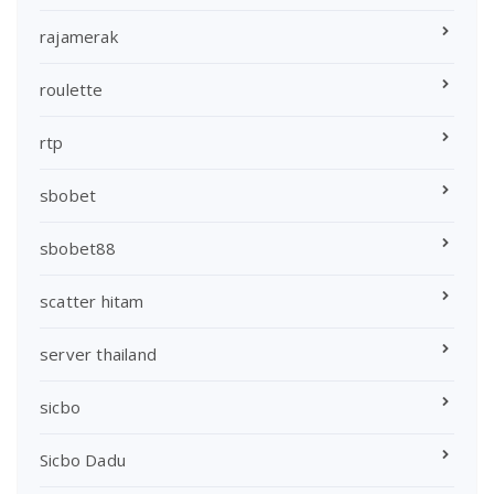
rajamerak
roulette
rtp
sbobet
sbobet88
scatter hitam
server thailand
sicbo
Sicbo Dadu