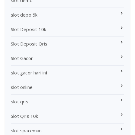
slot demo
slot depo 5k
Slot Deposit 10k
Slot Deposit Qris
Slot Gacor
slot gacor hari ini
slot online
slot qris
Slot Qris 10k
slot spaceman