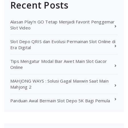
Recent Posts
Alasan Play’n GO Tetap Menjadi Favorit Penggemar
Slot Video
Slot Depo QRIS dan Evolusi Permainan Slot Online di
Era Digital
Tips Mengatur Modal Biar Awet Main Slot Gacor
Online
MAHJONG WAYS : Solusi Gagal Maxwin Saat Main
Mahjong 2
Panduan Awal Bermain Slot Depo 5K Bagi Pemula