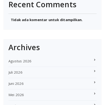
Recent Comments
Tidak ada komentar untuk ditampilkan.
Archives
Agustus 2026
Juli 2026
Juni 2026
Mei 2026