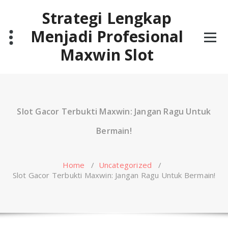
Skip
Strategi Lengkap
to
content
Menjadi Profesional
Maxwin Slot
Slot Gacor Terbukti Maxwin: Jangan Ragu Untuk
Bermain!
Home
/
Uncategorized
/
Slot Gacor Terbukti Maxwin: Jangan Ragu Untuk Bermain!