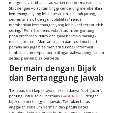
mengenai volatilitas atau varian dari permainan slot.
Slot dengan volatilitas
tinggi cenderung memberikan
kemenangan yang lebih besar tetapi lebih jarang,
2
sementara slot dengan volatilitas
rendah
memberikan kemenangan yang lebih kecil tetapi lebih
3
sering.
Pemilihan jenis volatilitas ini bergantung
pada preferensi risiko dan gaya bermain masing-
masing pemain. Mencari ulasan dan testimoni dari
pemain lain juga bisa menjadi sumber informasi
tambahan, meskipun perlu diingat bahwa pengalaman
setiap pemain bisa berbeda.
Bermain dengan Bijak
dan Bertanggung Jawab
Terlepas dari kepercayaan akan adanya “slot gacor”,
penting untuk selalu bermain
GADUNSLOT
dengan
bijak dan bertanggung jawab. Tetapkan batas
anggaran sebelum bermain dan patuhi batas
tersebut. Jangan pernah bermain dengan uang yang