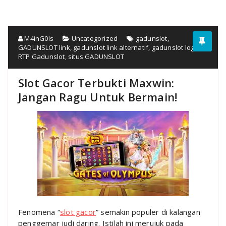
M4inG0ls
Uncategorized
gadunslot
,
GADUNSLOT link
,
gadunslot link alternatif
,
gadunslot login
,
RTP Gadunslot
,
situs GADUNSLOT
Slot Gacor Terbukti Maxwin:
Jangan Ragu Untuk Bermain!
Fenomena “
slot gacor
” semakin populer di kalangan
penggemar judi daring. Istilah ini merujuk pada