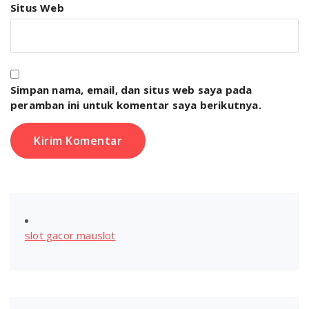
Situs Web
Simpan nama, email, dan situs web saya pada
peramban ini untuk komentar saya berikutnya.
slot gacor mauslot