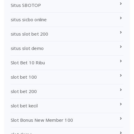
Situs SBOTOP
situs sicbo online
situs slot bet 200
situs slot demo
Slot Bet 10 Ribu
slot bet 100
slot bet 200
slot bet kecil
Slot Bonus New Member 100