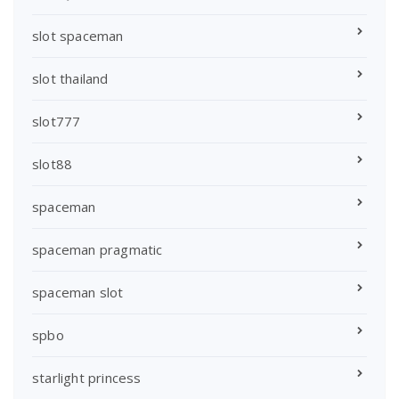
slot spaceman
slot thailand
slot777
slot88
spaceman
spaceman pragmatic
spaceman slot
spbo
starlight princess