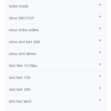
Sicbo Dadu
Situs SBOTOP
situs sicbo online
situs slot bet 200
situs slot demo
Slot Bet 10 Ribu
slot bet 100
slot bet 200
slot bet kecil