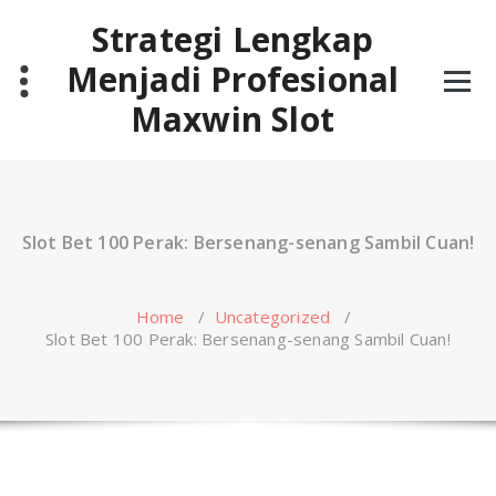
Skip
Strategi Lengkap
to
content
Menjadi Profesional
Maxwin Slot
Slot Bet 100 Perak: Bersenang-senang Sambil Cuan!
Home
/
Uncategorized
/
Slot Bet 100 Perak: Bersenang-senang Sambil Cuan!