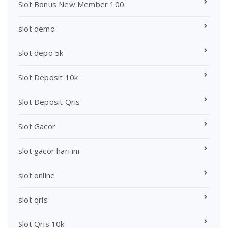
Slot Bonus New Member 100
slot demo
slot depo 5k
Slot Deposit 10k
Slot Deposit Qris
Slot Gacor
slot gacor hari ini
slot online
slot qris
Slot Qris 10k