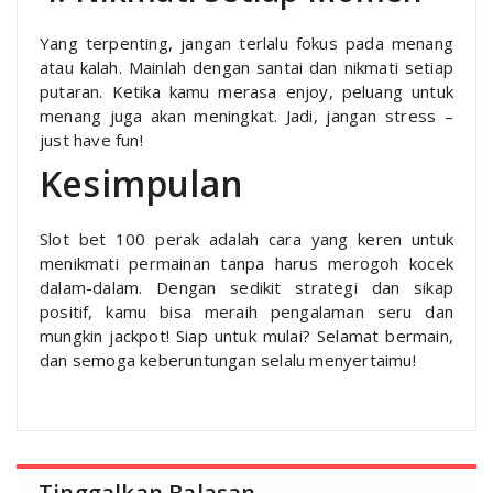
Yang terpenting, jangan terlalu fokus pada menang
atau kalah. Mainlah dengan santai dan nikmati setiap
putaran. Ketika kamu merasa enjoy, peluang untuk
menang juga akan meningkat. Jadi, jangan stress –
just have fun!
Kesimpulan
Slot bet 100 perak adalah cara yang keren untuk
menikmati permainan tanpa harus merogoh kocek
dalam-dalam. Dengan sedikit strategi dan sikap
positif, kamu bisa meraih pengalaman seru dan
mungkin jackpot! Siap untuk mulai? Selamat bermain,
dan semoga keberuntungan selalu menyertaimu!
Tinggalkan Balasan