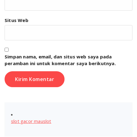
Situs Web
Simpan nama, email, dan situs web saya pada
peramban ini untuk komentar saya berikutnya.
slot gacor mauslot