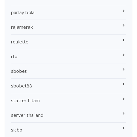
parlay bola
rajamerak
roulette
rtp
sbobet
sbobet88
scatter hitam
server thailand
sicbo