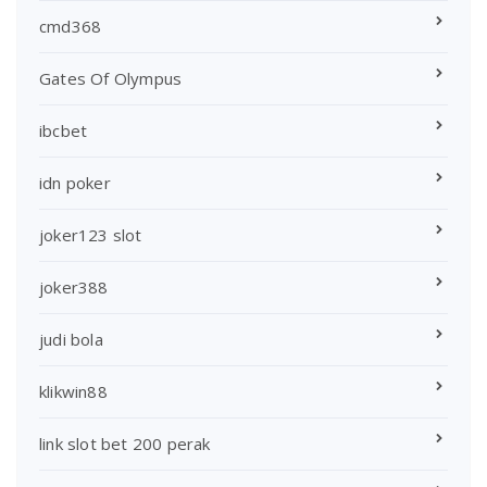
cmd368
Gates Of Olympus
ibcbet
idn poker
joker123 slot
joker388
judi bola
klikwin88
link slot bet 200 perak