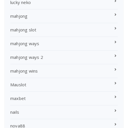
lucky neko
mahjong
mahjong slot
mahjong ways
mahjong ways 2
mahjong wins
Mauslot
maxbet
nails
nova88