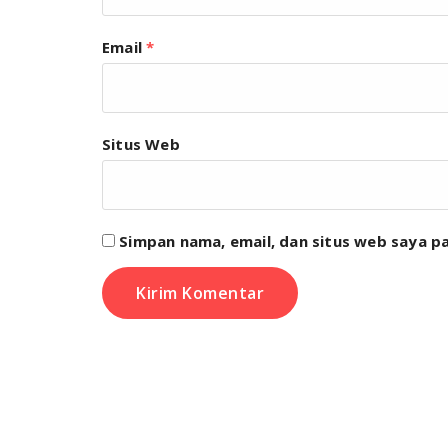
Email
*
Situs Web
Simpan nama, email, dan situs web saya p