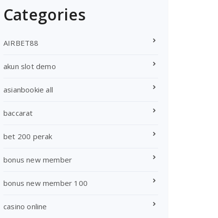
Categories
AIRBET88
akun slot demo
asianbookie all
baccarat
bet 200 perak
bonus new member
bonus new member 100
casino online