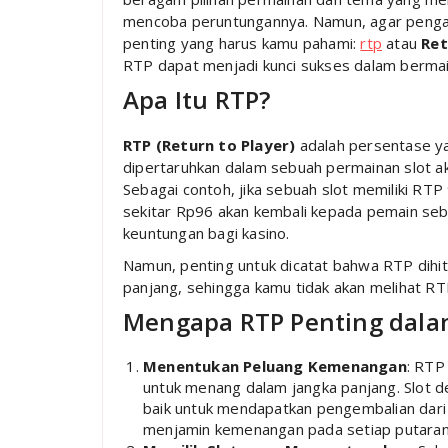
mencoba peruntungannya. Namun, agar pengal
penting yang harus kamu pahami:
rtp
atau
Ret
RTP dapat menjadi kunci sukses dalam bermain
Apa Itu RTP?
RTP (Return to Player)
adalah persentase y
dipertaruhkan dalam sebuah permainan slot a
Sebagai contoh, jika sebuah slot memiliki RTP
sekitar Rp96 akan kembali kepada pemain se
keuntungan bagi kasino.
Namun, penting untuk dicatat bahwa RTP dihi
panjang, sehingga kamu tidak akan melihat R
Mengapa RTP Penting dalam
Menentukan Peluang Kemenangan
: RTP
untuk menang dalam jangka panjang. Slot 
baik untuk mendapatkan pengembalian dari t
menjamin kemenangan pada setiap putaran