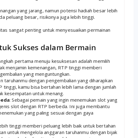
angan yang jarang, namun potensi hadiah besar lebih
a peluang besar, risikonya juga lebih tinggi.
itas sangat penting untuk menyesuaikan permainan
tuk Sukses dalam Bermain
 langkah pertama menuju kesuksesan adalah memilih
idak menjamin kemenangan, RTP tinggi memberi
ngembalian yang menguntungkan.
kan taruhanmu dengan pengembalian yang diharapkan
P tinggi, kamu bisa bertahan lebih lama dengan jumlah
yak kesempatan untuk menang.
beda
: Sebagai pemain yang ingin menemukan slot yang
jenis slot dengan RTP berbeda. Ini juga membantu
enemukan yang paling sesuai dengan gaya
ebih tinggi memberi peluang lebih baik untuk bertahan
ikan untuk mengelola anggaran taruhanmu dengan bijak