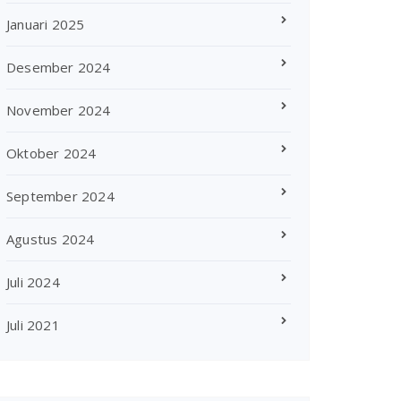
Januari 2025
Desember 2024
November 2024
Oktober 2024
September 2024
Agustus 2024
Juli 2024
Juli 2021