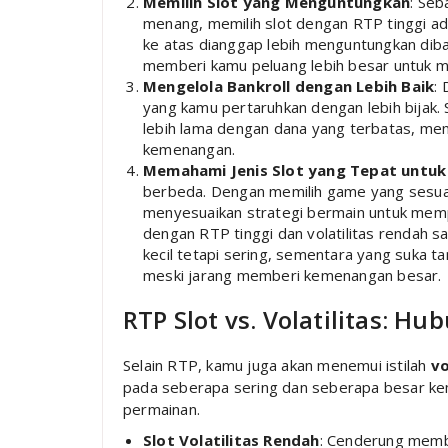
Memilih Slot yang Menguntungkan
: Seb
menang, memilih slot dengan RTP tinggi ad
ke atas dianggap lebih menguntungkan diban
memberi kamu peluang lebih besar untuk m
Mengelola Bankroll dengan Lebih Baik
:
yang kamu pertaruhkan dengan lebih bijak
lebih lama dengan dana yang terbatas, me
kemenangan.
Memahami Jenis Slot yang Tepat untu
berbeda. Dengan memilih game yang sesua
menyesuaikan strategi bermain untuk mem
dengan RTP tinggi dan volatilitas rendah 
kecil tetapi sering, sementara yang suka tan
meski jarang memberi kemenangan besar.
RTP Slot vs. Volatilitas: 
Selain RTP, kamu juga akan menemui istilah
vo
pada seberapa sering dan seberapa besar ke
permainan.
Slot Volatilitas Rendah
: Cenderung membe