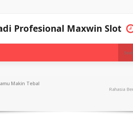
adi Profesional Maxwin Slot
Search
for:
 Kamu Makin Tebal
Rahasia Be