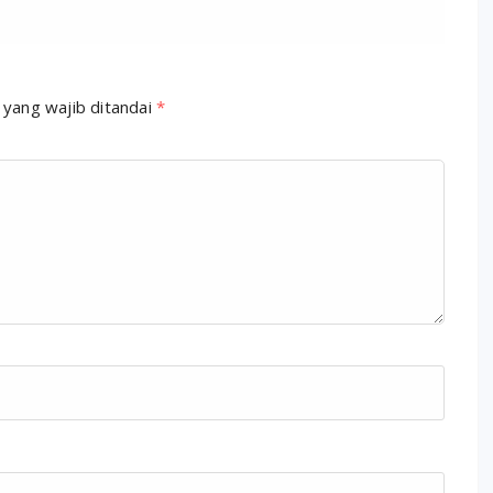
 yang wajib ditandai
*