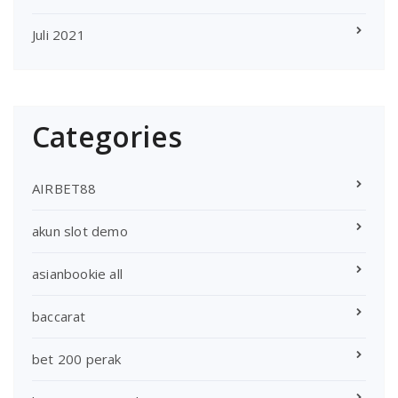
Juli 2021
Categories
AIRBET88
akun slot demo
asianbookie all
baccarat
bet 200 perak