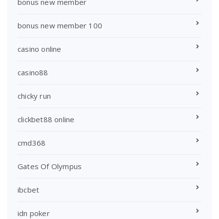
bonus new member
bonus new member 100
casino online
casino88
chicky run
clickbet88 online
cmd368
Gates Of Olympus
ibcbet
idn poker