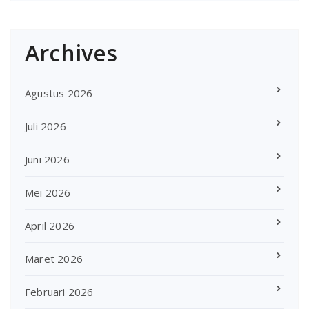
Archives
Agustus 2026
Juli 2026
Juni 2026
Mei 2026
April 2026
Maret 2026
Februari 2026