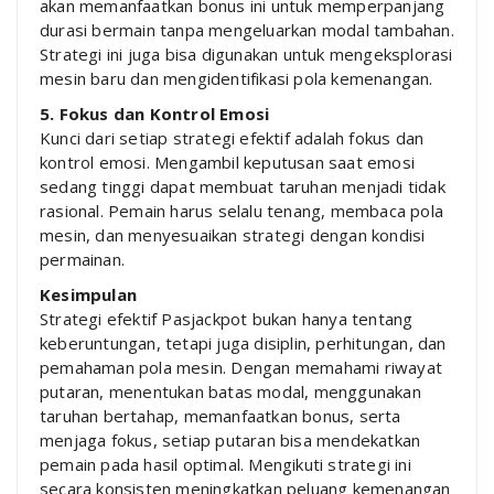
akan memanfaatkan bonus ini untuk memperpanjang
durasi bermain tanpa mengeluarkan modal tambahan.
Strategi ini juga bisa digunakan untuk mengeksplorasi
mesin baru dan mengidentifikasi pola kemenangan.
5. Fokus dan Kontrol Emosi
Kunci dari setiap strategi efektif adalah fokus dan
kontrol emosi. Mengambil keputusan saat emosi
sedang tinggi dapat membuat taruhan menjadi tidak
rasional. Pemain harus selalu tenang, membaca pola
mesin, dan menyesuaikan strategi dengan kondisi
permainan.
Kesimpulan
Strategi efektif Pasjackpot bukan hanya tentang
keberuntungan, tetapi juga disiplin, perhitungan, dan
pemahaman pola mesin. Dengan memahami riwayat
putaran, menentukan batas modal, menggunakan
taruhan bertahap, memanfaatkan bonus, serta
menjaga fokus, setiap putaran bisa mendekatkan
pemain pada hasil optimal. Mengikuti strategi ini
secara konsisten meningkatkan peluang kemenangan