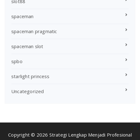
slot88
spaceman
spaceman pragmatic
spaceman slot
spbo
starlight princess
Uncategorized
Copyright © 2026 Strategi Lengkap Menjadi Profesional