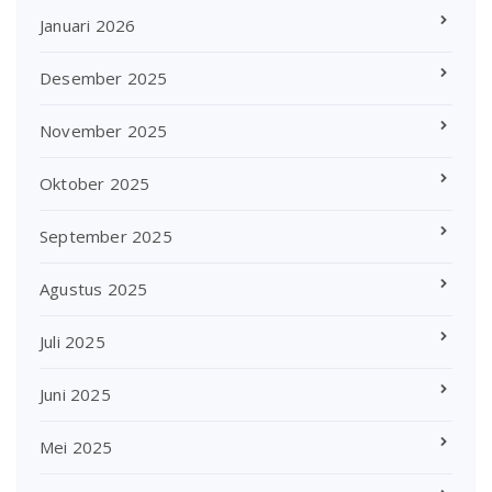
Januari 2026
Desember 2025
November 2025
Oktober 2025
September 2025
Agustus 2025
Juli 2025
Juni 2025
Mei 2025