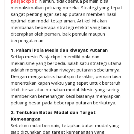
pasjackpot
Namun, tidak semua pemain bisa
memaksimalkan peluang mereka. Strategi yang tepat
sangat penting agar setiap putaran memberi hasil
optimal dan modal tetap aman. Artikel ini akan
membahas beberapa strategi efektif yang bisa
diterapkan oleh pemain, baik pemula maupun
berpengalaman.
1. Pahami Pola Mesin dan Riwayat Putaran
Setiap mesin Pasjackpot memiliki pola dan
mekanisme yang berbeda. Salah satu strategi utama
adalah memperhatikan riwayat putaran sebelumnya.
Dengan menganalisis hasil spin terakhir, pemain bisa
menentukan kapan waktu yang tepat untuk bertaruh
lebih besar atau menahan modal. Mesin yang sering
memberikan kemenangan kecil biasanya menyiapkan
peluang besar pada beberapa putaran berikutnya.
2. Tentukan Batas Modal dan Target
Kemenangan
Sebelum mulai bermain, tetapkan batas modal yang
siap digunakan dan target kemenangan yang