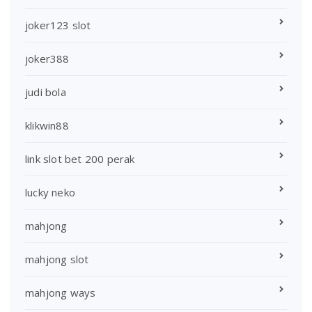
joker123 slot
joker388
judi bola
klikwin88
link slot bet 200 perak
lucky neko
mahjong
mahjong slot
mahjong ways