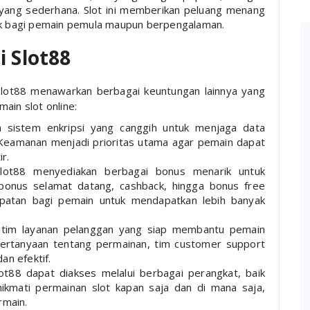
 yang sederhana. Slot ini memberikan peluang menang
ok bagi pemain pemula maupun berpengalaman.
 Slot88
Slot88 menawarkan berbagai keuntungan lainnya yang
ain slot online:
 sistem enkripsi yang canggih untuk menjaga data
 Keamanan menjadi prioritas utama agar pemain dapat
r.
Slot88 menyediakan berbagai bonus menarik untuk
bonus selamat datang, cashback, hingga bonus free
patan bagi pemain untuk mendapatkan lebih banyak
i tim layanan pelanggan yang siap membantu pemain
 pertanyaan tentang permainan, tim customer support
an efektif.
lot88 dapat diakses melalui berbagai perangkat, baik
kmati permainan slot kapan saja dan di mana saja,
rmain.