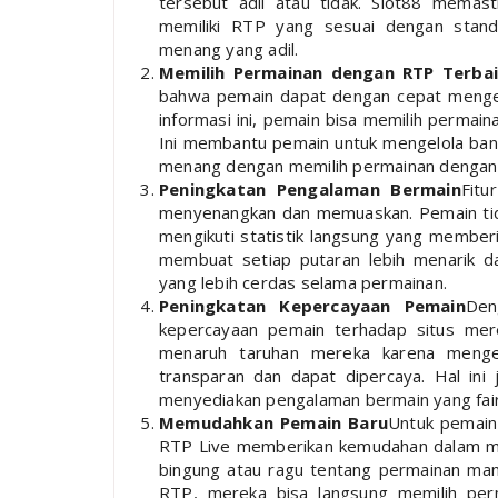
tersebut adil atau tidak. Slot88 memas
memiliki RTP yang sesuai dengan stand
menang yang adil.
Memilih Permainan dengan RTP Terba
bahwa pemain dapat dengan cepat mengeta
informasi ini, pemain bisa memilih perma
Ini membantu pemain untuk mengelola bank
menang dengan memilih permainan dengan R
Peningkatan Pengalaman Bermain
Fit
menyenangkan dan memuaskan. Pemain tida
mengikuti statistik langsung yang member
membuat setiap putaran lebih menarik 
yang lebih cerdas selama permainan.
Peningkatan Kepercayaan Pemain
Den
kepercayaan pemain terhadap situs mer
menaruh taruhan mereka karena menge
transparan dan dapat dipercaya. Hal in
menyediakan pengalaman bermain yang fair 
Memudahkan Pemain Baru
Untuk pemain 
RTP Live memberikan kemudahan dalam mem
bingung atau ragu tentang permainan man
RTP, mereka bisa langsung memilih per