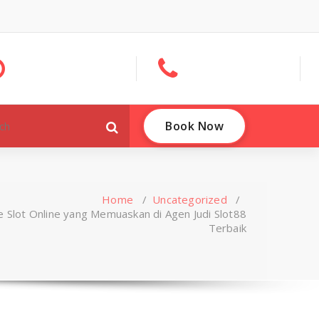
Book Now
Home
/
Uncategorized
/
e Slot Online yang Memuaskan di Agen Judi Slot88
Terbaik