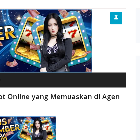
8
lot Online yang Memuaskan di Agen