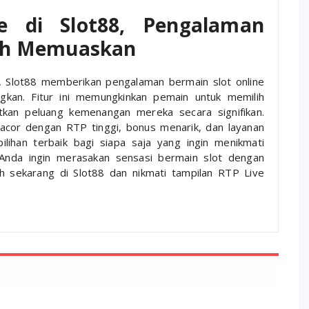
e di Slot88, Pengalaman
bih Memuaskan
 Slot88 memberikan pengalaman bermain slot online
ngkan. Fitur ini memungkinkan pemain untuk memilih
tkan peluang kemenangan mereka secara signifikan.
acor dengan RTP tinggi, bonus menarik, dan layanan
ilihan terbaik bagi siapa saja yang ingin menikmati
ka Anda ingin merasakan sensasi bermain slot dengan
 sekarang di Slot88 dan nikmati tampilan RTP Live