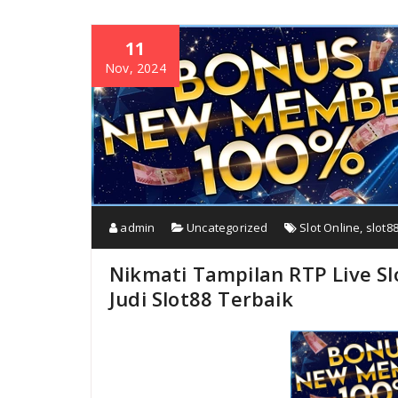
11
Nov, 2024
admin
Uncategorized
Slot Online
,
slot8
Nikmati Tampilan RTP Live S
Judi Slot88 Terbaik