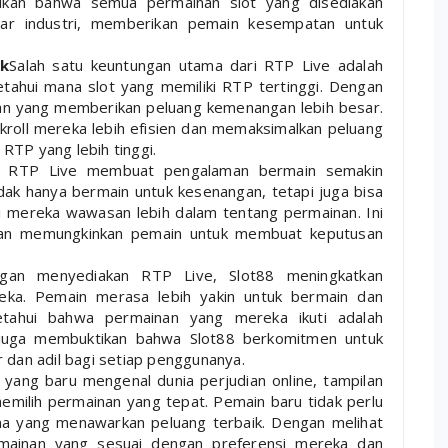
tikan bahwa semua permainan slot yang disediakan
ar industri, memberikan pemain kesempatan untuk
ik
Salah satu keuntungan utama dari RTP Live adalah
hui mana slot yang memiliki RTP tertinggi. Dengan
inan yang memberikan peluang kemenangan lebih besar.
roll mereka lebih efisien dan memaksimalkan peluang
TP yang lebih tinggi.
ur RTP Live membuat pengalaman bermain semakin
k hanya bermain untuk kesenangan, tetapi juga bisa
i mereka wawasan lebih dalam tentang permainan. Ini
dan memungkinkan pemain untuk membuat keputusan
gan menyediakan RTP Live, Slot88 meningkatkan
eka. Pemain merasa lebih yakin untuk bermain dan
tahui bahwa permainan yang mereka ikuti adalah
i juga membuktikan bahwa Slot88 berkomitmen untuk
dan adil bagi setiap penggunanya.
yang baru mengenal dunia perjudian online, tampilan
ilih permainan yang tepat. Pemain baru tidak perlu
a yang menawarkan peluang terbaik. Dengan melihat
mainan yang sesuai dengan preferensi mereka dan