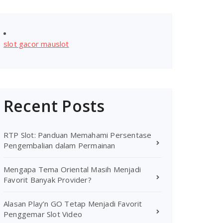
slot gacor mauslot
Recent Posts
RTP Slot: Panduan Memahami Persentase
Pengembalian dalam Permainan
Mengapa Tema Oriental Masih Menjadi
Favorit Banyak Provider?
Alasan Play’n GO Tetap Menjadi Favorit
Penggemar Slot Video