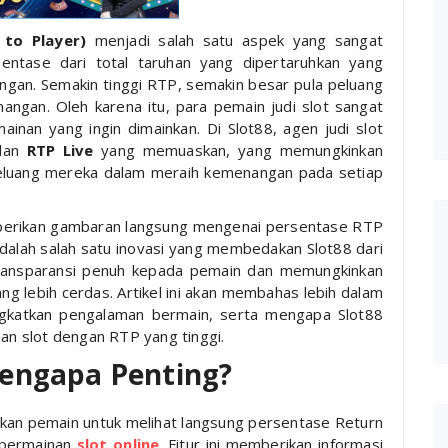
 to Player)
menjadi salah satu aspek yang sangat
entase dari total taruhan yang dipertaruhkan yang
gan. Semakin tinggi RTP, semakin besar pula peluang
ngan. Oleh karena itu, para pemain judi slot sangat
ainan yang ingin dimainkan. Di Slot88, agen judi slot
ilan
RTP Live
yang memuaskan, yang memungkinkan
eluang mereka dalam meraih kemenangan pada setiap
berikan gambaran langsung mengenai persentase RTP
 adalah salah satu inovasi yang membedakan Slot88 dari
 transparansi penuh kepada pemain dan memungkinkan
 lebih cerdas. Artikel ini akan membahas lebih dalam
ingkatkan pengalaman bermain, serta mengapa Slot88
nan slot dengan RTP yang tinggi.
Mengapa Penting?
kan pemain untuk melihat langsung persentase Return
 permainan
slot online
. Fitur ini memberikan informasi