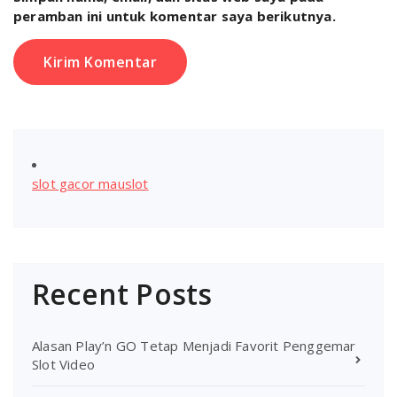
peramban ini untuk komentar saya berikutnya.
slot gacor mauslot
Recent Posts
Alasan Play’n GO Tetap Menjadi Favorit Penggemar
Slot Video