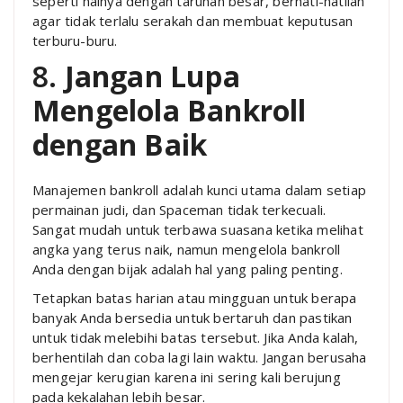
seperti halnya dengan taruhan besar, berhati-hatilah
agar tidak terlalu serakah dan membuat keputusan
terburu-buru.
8.
Jangan Lupa
Mengelola Bankroll
dengan Baik
Manajemen bankroll adalah kunci utama dalam setiap
permainan judi, dan Spaceman tidak terkecuali.
Sangat mudah untuk terbawa suasana ketika melihat
angka yang terus naik, namun mengelola bankroll
Anda dengan bijak adalah hal yang paling penting.
Tetapkan batas harian atau mingguan untuk berapa
banyak Anda bersedia untuk bertaruh dan pastikan
untuk tidak melebihi batas tersebut. Jika Anda kalah,
berhentilah dan coba lagi lain waktu. Jangan berusaha
mengejar kerugian karena ini sering kali berujung
pada kekalahan lebih besar.