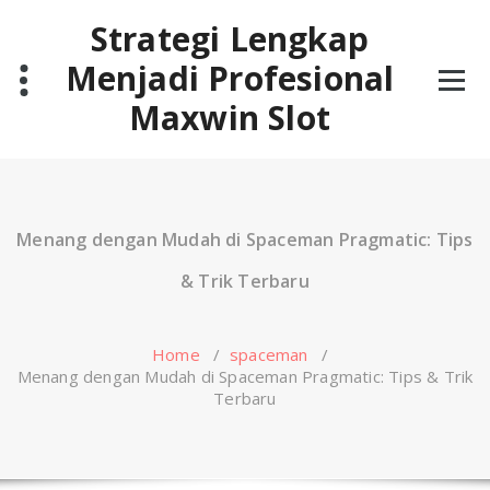
Skip
Strategi Lengkap
to
content
Menjadi Profesional
Maxwin Slot
Menang dengan Mudah di Spaceman Pragmatic: Tips
& Trik Terbaru
Home
/
spaceman
/
Menang dengan Mudah di Spaceman Pragmatic: Tips & Trik
Terbaru