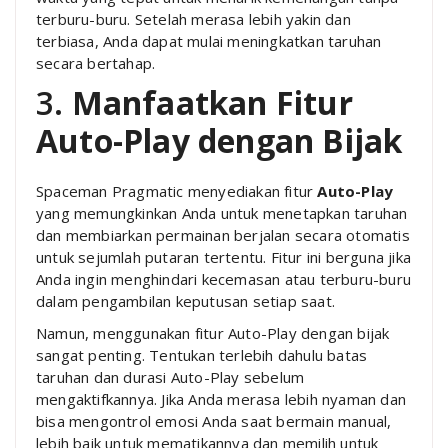
terburu-buru. Setelah merasa lebih yakin dan
terbiasa, Anda dapat mulai meningkatkan taruhan
secara bertahap.
3.
Manfaatkan Fitur
Auto-Play dengan Bijak
Spaceman Pragmatic menyediakan fitur
Auto-Play
yang memungkinkan Anda untuk menetapkan taruhan
dan membiarkan permainan berjalan secara otomatis
untuk sejumlah putaran tertentu. Fitur ini berguna jika
Anda ingin menghindari kecemasan atau terburu-buru
dalam pengambilan keputusan setiap saat.
Namun, menggunakan fitur Auto-Play dengan bijak
sangat penting. Tentukan terlebih dahulu batas
taruhan dan durasi Auto-Play sebelum
mengaktifkannya. Jika Anda merasa lebih nyaman dan
bisa mengontrol emosi Anda saat bermain manual,
lebih baik untuk mematikannya dan memilih untuk