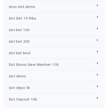
situs slot demo
Slot Bet 10 Ribu
slot bet 100
slot bet 200
slot bet kecil
Slot Bonus New Member 100
slot demo
slot depo 5k
Slot Deposit 10k