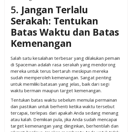
5.
Jangan Terlalu
Serakah: Tentukan
Batas Waktu dan Batas
Kemenangan
Salah satu kesalahan terbesar yang dilakukan pemain
di Spaceman adalah rasa serakah yang mendorong
mereka untuk terus bertaruh meskipun mereka
sudah memperoleh kemenangan. Sangat penting
untuk memiliki batasan yang jelas, baik dari segi
waktu bermain maupun target kemenangan.
Tentukan batas waktu sebelum memulai permainan
dan pastikan untuk berhenti ketika waktu tersebut
tercapai, terlepas dari apakah Anda sedang menang
atau kalah. Demikian pula, jika Anda sudah mencapai
target kemenangan yang diinginkan, berhentilah dan