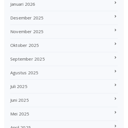
Januari 2026
Desember 2025
November 2025
Oktober 2025
September 2025
Agustus 2025
Juli 2025
Juni 2025
Mei 2025
April 2025