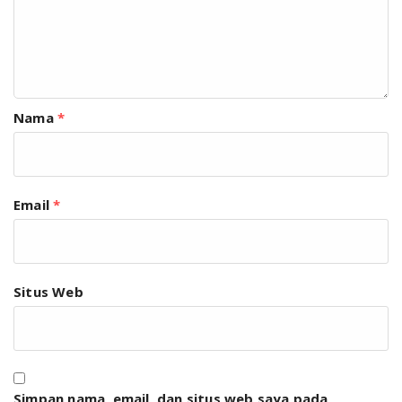
Nama
*
Email
*
Situs Web
Simpan nama, email, dan situs web saya pada