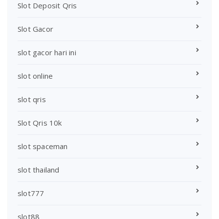
Slot Deposit Qris
Slot Gacor
slot gacor hari ini
slot online
slot qris
Slot Qris 10k
slot spaceman
slot thailand
slot777
slot88