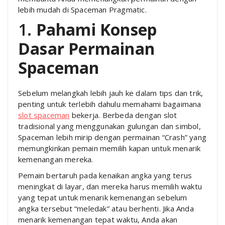
lebih mudah di Spaceman Pragmatic.
1.
Pahami Konsep
Dasar Permainan
Spaceman
Sebelum melangkah lebih jauh ke dalam tips dan trik,
penting untuk terlebih dahulu memahami bagaimana
slot spaceman
bekerja. Berbeda dengan slot
tradisional yang menggunakan gulungan dan simbol,
Spaceman lebih mirip dengan permainan “Crash” yang
memungkinkan pemain memilih kapan untuk menarik
kemenangan mereka.
Pemain bertaruh pada kenaikan angka yang terus
meningkat di layar, dan mereka harus memilih waktu
yang tepat untuk menarik kemenangan sebelum
angka tersebut “meledak” atau berhenti. Jika Anda
menarik kemenangan tepat waktu, Anda akan