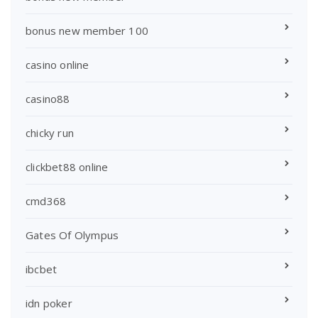
bonus new member 100
casino online
casino88
chicky run
clickbet88 online
cmd368
Gates Of Olympus
ibcbet
idn poker