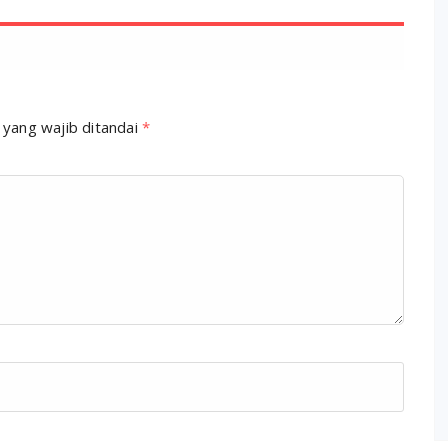
 yang wajib ditandai
*