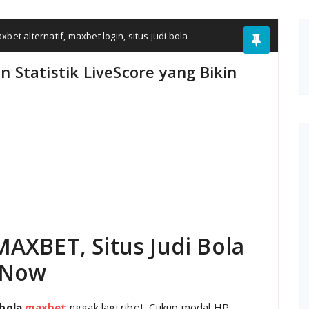
xbet alternatif
,
maxbet login
,
situs judi bola
Statistik LiveScore yang Bikin
AXBET, Situs Judi Bola
 Now
 bola
maxbet
nggak lagi ribet. Cukup modal HP,