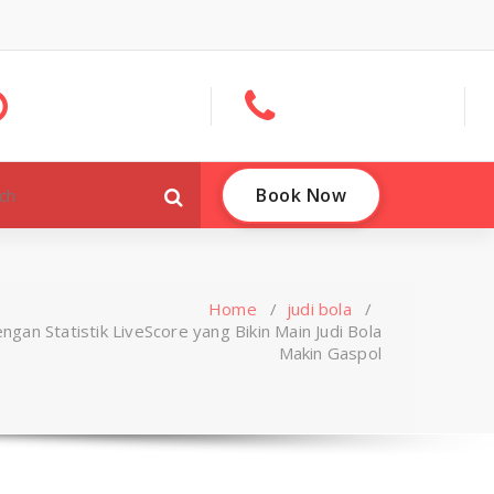
Book Now
Home
/
judi bola
/
an Statistik LiveScore yang Bikin Main Judi Bola
Makin Gaspol