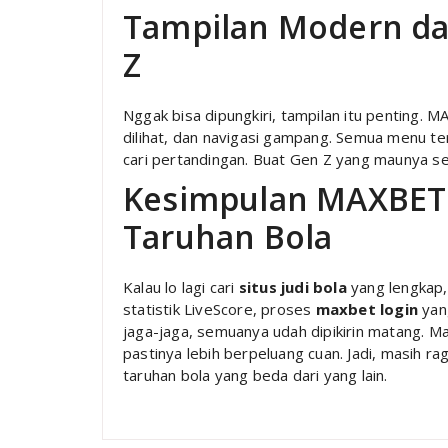
Tampilan Modern dan
Z
Nggak bisa dipungkiri, tampilan itu penting.
dilihat, dan navigasi gampang. Semua menu ters
cari pertandingan. Buat Gen Z yang maunya se
Kesimpulan MAXBET 
Taruhan Bola
Kalau lo lagi cari
situs judi bola
yang lengkap,
statistik LiveScore, proses
maxbet login
yan
jaga-jaga, semuanya udah dipikirin matang. M
pastinya lebih berpeluang cuan. Jadi, masih r
taruhan bola yang beda dari yang lain.