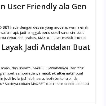
 User Friendly ala Gen
 MAXBET hadir dengan desain yang modern, warna enak
usun rapi, jadi lo nggak perlu scroll sana-sini buat
rba cepat dan praktis, MAXBET jelas masuk kriteria.
Layak Jadi Andalan Buat
 aman, dan update, MAXBET jawabannya. Dari fitur
g simpel, sampai adanya
maxbet alternatif
buat
ain
judi bola
jadi lebih seru, lebih terkontrol, dan
agu? Saatnya cobain MAXBET dan rasain sendiri sensasi