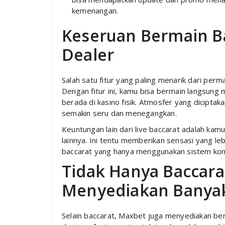
kemenangan.
Keseruan Bermain B
Dealer
Salah satu fitur yang paling menarik dari per
Dengan fitur ini, kamu bisa bermain langsun
berada di kasino fisik. Atmosfer yang dicipta
semakin seru dan menegangkan.
Keuntungan lain dari live baccarat adalah kam
lainnya. Ini tentu memberikan sensasi yang 
baccarat yang hanya menggunakan sistem ko
Tidak Hanya Baccara
Menyediakan Banyak
Selain baccarat, Maxbet juga menyediakan ber