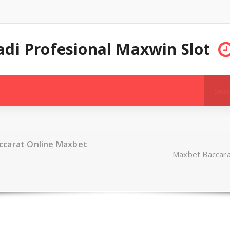
adi Profesional Maxwin Slot
Search
for:
ccarat Online Maxbet
Maxbet Baccara