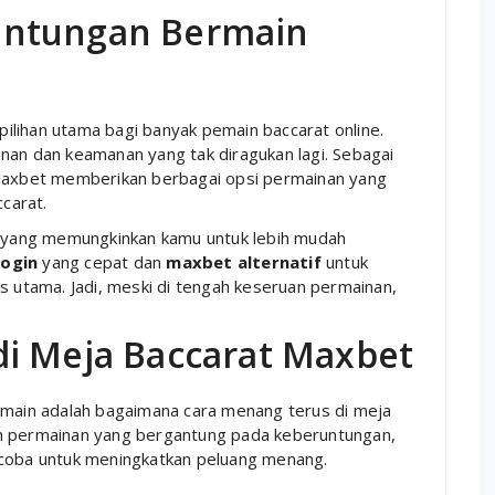
untungan Bermain
ilihan utama bagi banyak pemain baccarat online.
n dan keamanan yang tak diragukan lagi. Sebagai
Maxbet memberikan berbagai opsi permainan yang
carat.
ur yang memungkinkan kamu untuk lebih mudah
login
yang cepat dan
maxbet alternatif
untuk
s utama. Jadi, meski di tengah keseruan permainan,
i Meja Baccarat Maxbet
emain adalah bagaimana cara menang terus di meja
ah permainan yang bergantung pada keberuntungan,
 coba untuk meningkatkan peluang menang.