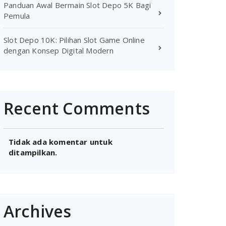
Panduan Awal Bermain Slot Depo 5K Bagi
Pemula
Slot Depo 10K: Pilihan Slot Game Online
dengan Konsep Digital Modern
Recent Comments
Tidak ada komentar untuk
ditampilkan.
Archives