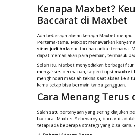
Kenapa Maxbet? Ke
Baccarat di Maxbet
Ada beberapa alasan kenapa Maxbet menjadi p
Pertama-tama, Maxbet menawarkan kenyamana
situs judi bola
dan taruhan online ternama, 
dapat memanjakan para pemain, termasuk bac
Selain itu, Maxbet menyediakan berbagai fit
mengakses permainan, seperti opsi
maxbet 
menghindari masalah teknis saat akses ke situ
kamu tetap bisa bermain tanpa gangguan.
Cara Menang Terus d
Salah satu pertanyaan yang sering diajukan p
baccarat Maxbet. Sebenarnya, baccarat adal
tetapi ada beberapa strategi yang bisa kamu
Pahami Aturan Dasar