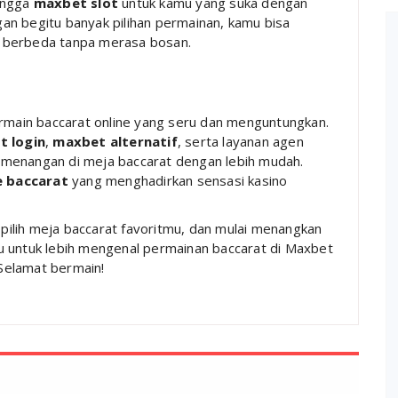
hingga
maxbet slot
untuk kamu yang suka dengan
an begitu banyak pilihan permainan, kamu bisa
 berbeda tanpa merasa bosan.
ain baccarat online yang seru dan menguntungkan.
 login
,
maxbet alternatif
, serta layanan agen
emenangan di meja baccarat dengan lebih mudah.
e baccarat
yang menghadirkan sensasi kasino
, pilih meja baccarat favoritmu, dan mulai menangkan
u untuk lebih mengenal permainan baccarat di Maxbet
Selamat bermain!