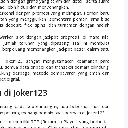
sain dengan grafis yang tajam dan detail, serta suara
di lebih hidup dan menyenangkan.
terkenal dengan promosi yang melimpah. Pemain baru
tan yang menggiurkan, sementara pemain lama bisa
s deposit, free spins, dan turnamen dengan hadiah
arkan slot dengan jackpot progresif, di mana nilai
n jumlah taruhan yang dipasang. Hal ini membuat
n berpeluang memenangkan jackpot besar dalam satu
i
: Joker123 sangat mengutamakan keamanan para
, semua data pribadi dan transaksi pemain dilindungi
endukung berbagai metode pembayaran yang aman dan
et digital.
n di Joker123
antung pada keberuntungan, ada beberapa tips dan
n peluang menang pemain saat bermain di Joker123:
me slot memiliki RTP (Return to Player) yang berbeda-
eluang menang pemain. Oleh karena itu, sebelum mulai