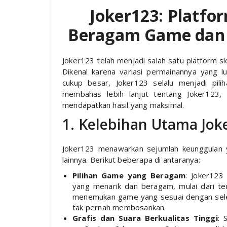
Joker123: Platfo
Beragam Game dan 
Joker123 telah menjadi salah satu platform slo
Dikenal karena variasi permainannya yang 
cukup besar, Joker123 selalu menjadi pilih
membahas lebih lanjut tentang Joker123,
mendapatkan hasil yang maksimal.
1. Kelebihan Utama Jok
Joker123 menawarkan sejumlah keunggulan 
lainnya. Berikut beberapa di antaranya:
Pilihan Game yang Beragam
: Joker123
yang menarik dan beragam, mulai dari tem
menemukan game yang sesuai dengan sel
tak pernah membosankan.
Grafis dan Suara Berkualitas Tinggi
: 