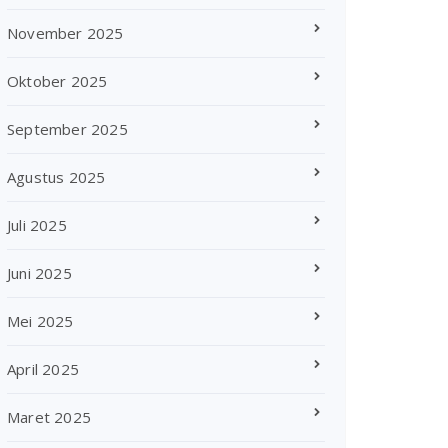
November 2025
Oktober 2025
September 2025
Agustus 2025
Juli 2025
Juni 2025
Mei 2025
April 2025
Maret 2025