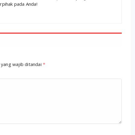
rpihak pada Anda!
 yang wajib ditandai
*