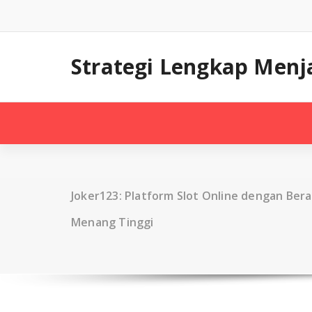
Skip
to
content
Strategi Lengkap Menj
Joker123: Platform Slot Online dengan Be
Menang Tinggi