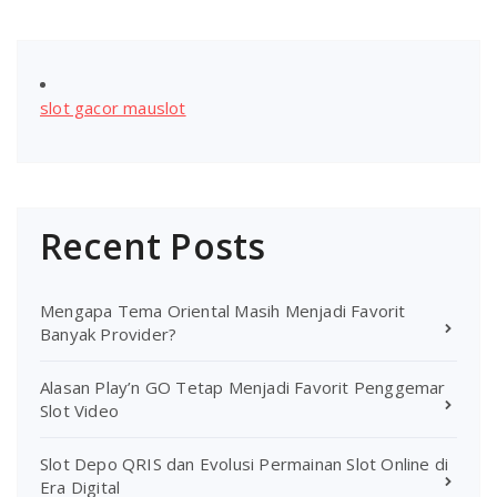
slot gacor mauslot
Recent Posts
Mengapa Tema Oriental Masih Menjadi Favorit
Banyak Provider?
Alasan Play’n GO Tetap Menjadi Favorit Penggemar
Slot Video
Slot Depo QRIS dan Evolusi Permainan Slot Online di
Era Digital