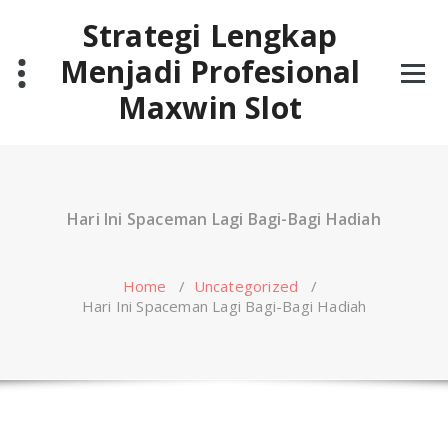
Skip
Strategi Lengkap
to
content
Menjadi Profesional
Maxwin Slot
Hari Ini Spaceman Lagi Bagi-Bagi Hadiah
Home
/
Uncategorized
/
Hari Ini Spaceman Lagi Bagi-Bagi Hadiah