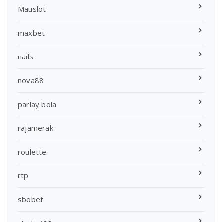
Mauslot
maxbet
nails
nova88
parlay bola
rajamerak
roulette
rtp
sbobet