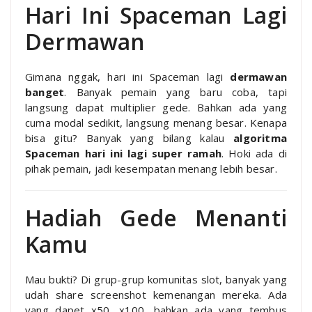
Hari Ini Spaceman Lagi
Dermawan
Gimana nggak, hari ini Spaceman lagi
dermawan
banget
. Banyak pemain yang baru coba, tapi
langsung dapat multiplier gede. Bahkan ada yang
cuma modal sedikit, langsung menang besar. Kenapa
bisa gitu? Banyak yang bilang kalau
algoritma
Spaceman hari ini lagi super ramah
. Hoki ada di
pihak pemain, jadi kesempatan menang lebih besar.
Hadiah Gede Menanti
Kamu
Mau bukti? Di grup-grup komunitas slot, banyak yang
udah share screenshot kemenangan mereka. Ada
yang dapet x50, x100, bahkan ada yang tembus