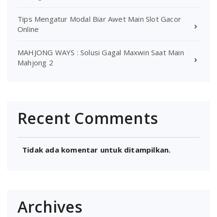
Tips Mengatur Modal Biar Awet Main Slot Gacor
Online
MAHJONG WAYS : Solusi Gagal Maxwin Saat Main
Mahjong 2
Recent Comments
Tidak ada komentar untuk ditampilkan.
Archives