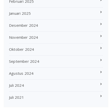
Februari 2025
Januari 2025
Desember 2024
November 2024
Oktober 2024
September 2024
Agustus 2024
Juli 2024
Juli 2021