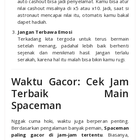
auto cashout bisa jadi penyelamat. Kamu bisa atur
nilai cashout misalnya di x5 atau x10. Jadi, saat si
astronaut mencapai nilai itu, otomatis kamu bakal
dapet hadiah.
Jangan Terbawa Emosi
Terkadang kita tergoda untuk terus bermain
setelah menang, padahal lebih baik berhenti
sejenak dan menikmati hasil. Jangan terlalu
serakah, karena hal itu malah bisa bikin kamu rugi.
Waktu Gacor: Cek Jam
Terbaik Main
Spaceman
Nggak cuma hoki, waktu juga berperan penting.
Berdasarkan pengalaman banyak pemain,
Spaceman
paling gacor di jam-jam tertentu
. Biasanya,