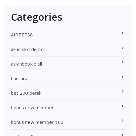
Categories
AIRBET88
akun slot demo
asianbookie all
baccarat
bet 200 perak
bonus new member
bonus new member 100