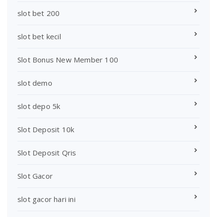
slot bet 200
slot bet kecil
Slot Bonus New Member 100
slot demo
slot depo 5k
Slot Deposit 10k
Slot Deposit Qris
Slot Gacor
slot gacor hari ini