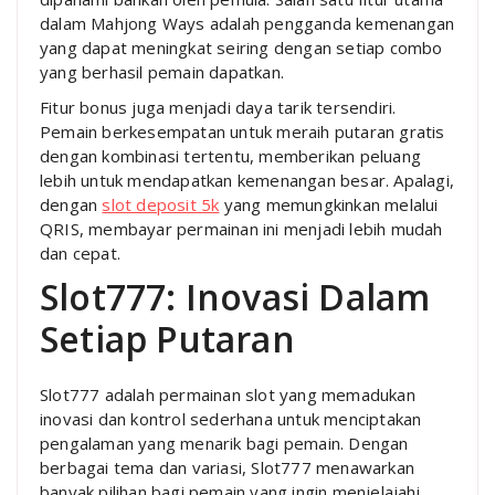
dalam Mahjong Ways adalah pengganda kemenangan
yang dapat meningkat seiring dengan setiap combo
yang berhasil pemain dapatkan.
Fitur bonus juga menjadi daya tarik tersendiri.
Pemain berkesempatan untuk meraih putaran gratis
dengan kombinasi tertentu, memberikan peluang
lebih untuk mendapatkan kemenangan besar. Apalagi,
dengan
slot deposit 5k
yang memungkinkan melalui
QRIS, membayar permainan ini menjadi lebih mudah
dan cepat.
Slot777: Inovasi Dalam
Setiap Putaran
Slot777 adalah permainan slot yang memadukan
inovasi dan kontrol sederhana untuk menciptakan
pengalaman yang menarik bagi pemain. Dengan
berbagai tema dan variasi, Slot777 menawarkan
banyak pilihan bagi pemain yang ingin menjelajahi