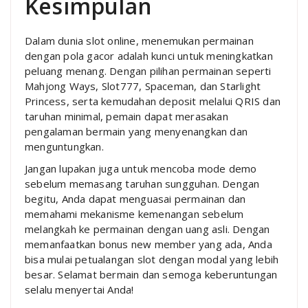
Kesimpulan
Dalam dunia slot online, menemukan permainan
dengan pola gacor adalah kunci untuk meningkatkan
peluang menang. Dengan pilihan permainan seperti
Mahjong Ways, Slot777, Spaceman, dan Starlight
Princess, serta kemudahan deposit melalui QRIS dan
taruhan minimal, pemain dapat merasakan
pengalaman bermain yang menyenangkan dan
menguntungkan.
Jangan lupakan juga untuk mencoba mode demo
sebelum memasang taruhan sungguhan. Dengan
begitu, Anda dapat menguasai permainan dan
memahami mekanisme kemenangan sebelum
melangkah ke permainan dengan uang asli. Dengan
memanfaatkan bonus new member yang ada, Anda
bisa mulai petualangan slot dengan modal yang lebih
besar. Selamat bermain dan semoga keberuntungan
selalu menyertai Anda!