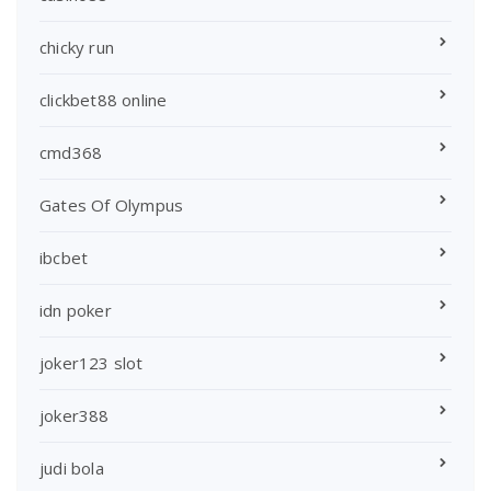
chicky run
clickbet88 online
cmd368
Gates Of Olympus
ibcbet
idn poker
joker123 slot
joker388
judi bola