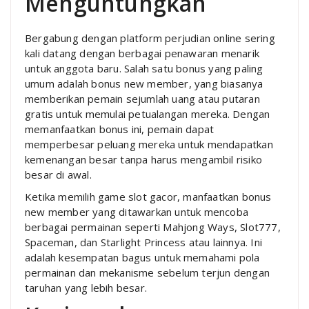
Menguntungkan
Bergabung dengan platform perjudian online sering
kali datang dengan berbagai penawaran menarik
untuk anggota baru. Salah satu bonus yang paling
umum adalah bonus new member, yang biasanya
memberikan pemain sejumlah uang atau putaran
gratis untuk memulai petualangan mereka. Dengan
memanfaatkan bonus ini, pemain dapat
memperbesar peluang mereka untuk mendapatkan
kemenangan besar tanpa harus mengambil risiko
besar di awal.
Ketika memilih game slot gacor, manfaatkan bonus
new member yang ditawarkan untuk mencoba
berbagai permainan seperti Mahjong Ways, Slot777,
Spaceman, dan Starlight Princess atau lainnya. Ini
adalah kesempatan bagus untuk memahami pola
permainan dan mekanisme sebelum terjun dengan
taruhan yang lebih besar.