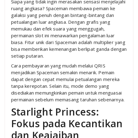
Siapa yang tidak ingin merasakan sensasi menjelajahi
ruang angkasa? Spaceman membawa pemain ke
galaksi yang penuh dengan bintang-bintang dan
petualangan luar angkasa. Dengan grafis yang
memukau dan efek suara yang menggugah,
permainan slot ini menawarkan pengalaman luar
biasa. Fitur unik dari Spaceman adalah multiplier yang
bisa memberikan kemenangan berlipat ganda dengan
setiap putaran.
Cara pembayaran yang mudah melalui QRIS
menjadikan Spaceman semakin menarik. Pemain
dapat dengan cepat memulai petualangan mereka
tanpa kerepotan. Selain itu, mode demo yang
disediakan memungkinkan pemain untuk menguasai
permainan sebelum memasang taruhan sebenarnya.
Starlight Princess:
Fokus pada Kecantikan
dan Keajaiban