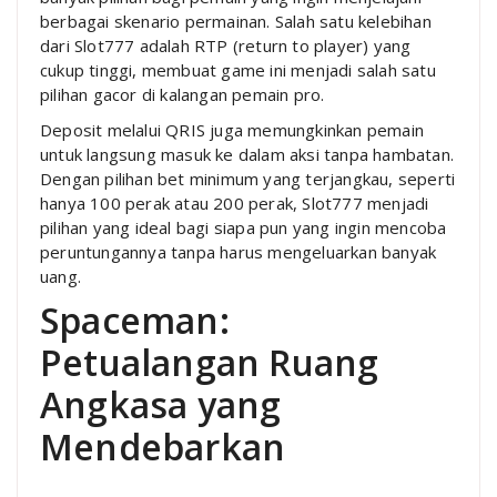
berbagai skenario permainan. Salah satu kelebihan
dari Slot777 adalah RTP (return to player) yang
cukup tinggi, membuat game ini menjadi salah satu
pilihan gacor di kalangan pemain pro.
Deposit melalui QRIS juga memungkinkan pemain
untuk langsung masuk ke dalam aksi tanpa hambatan.
Dengan pilihan bet minimum yang terjangkau, seperti
hanya 100 perak atau 200 perak, Slot777 menjadi
pilihan yang ideal bagi siapa pun yang ingin mencoba
peruntungannya tanpa harus mengeluarkan banyak
uang.
Spaceman:
Petualangan Ruang
Angkasa yang
Mendebarkan