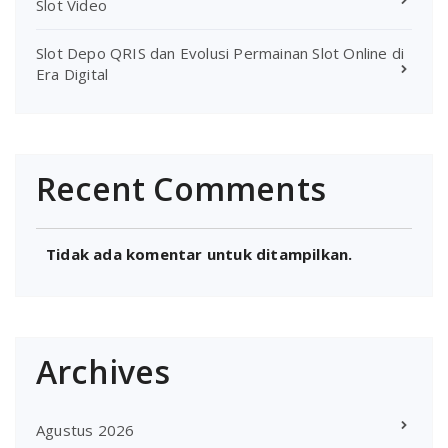
Slot Video
Slot Depo QRIS dan Evolusi Permainan Slot Online di
Era Digital
Recent Comments
Tidak ada komentar untuk ditampilkan.
Archives
Agustus 2026