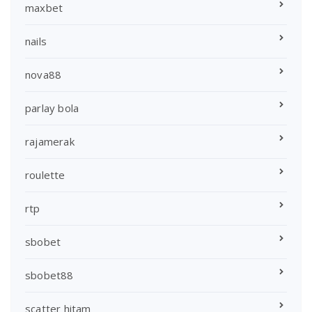
maxbet
nails
nova88
parlay bola
rajamerak
roulette
rtp
sbobet
sbobet88
scatter hitam