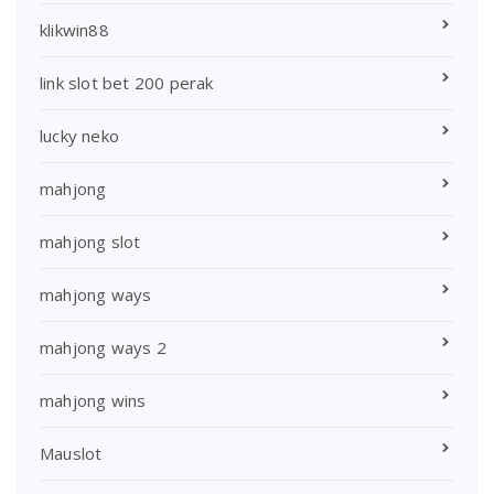
klikwin88
link slot bet 200 perak
lucky neko
mahjong
mahjong slot
mahjong ways
mahjong ways 2
mahjong wins
Mauslot