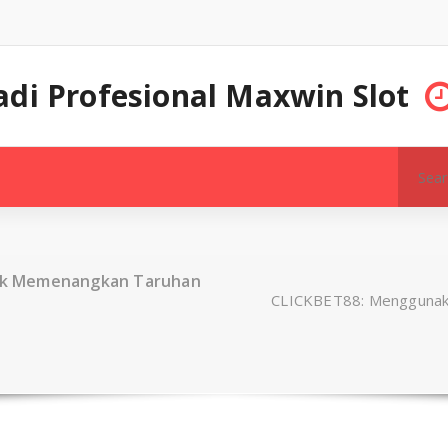
adi Profesional Maxwin Slot
Search
for:
uk Memenangkan Taruhan
CLICKBET88: Menggunak