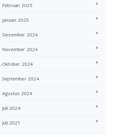
Februari 2025
Januari 2025
Desember 2024
November 2024
Oktober 2024
September 2024
Agustus 2024
Juli 2024
Juli 2021