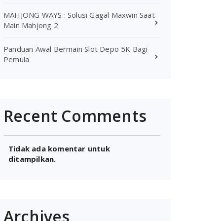
MAHJONG WAYS : Solusi Gagal Maxwin Saat
Main Mahjong 2
Panduan Awal Bermain Slot Depo 5K Bagi
Pemula
Recent Comments
Tidak ada komentar untuk
ditampilkan.
Archives