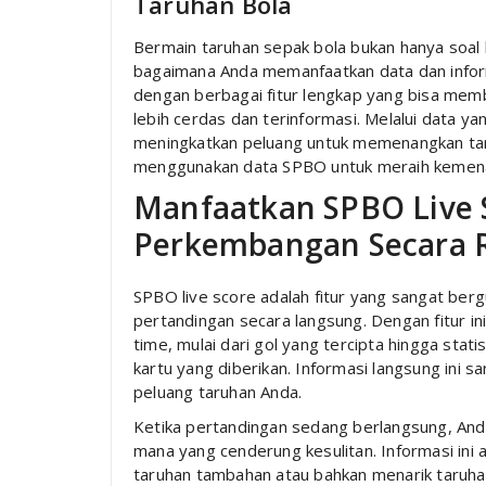
Taruhan Bola
Bermain taruhan sepak bola bukan hanya soal
bagaimana Anda memanfaatkan data dan infor
dengan berbagai fitur lengkap yang bisa me
lebih cerdas dan terinformasi. Melalui data y
meningkatkan peluang untuk memenangkan tar
menggunakan data SPBO untuk meraih kemen
Manfaatkan SPBO Live 
Perkembangan Secara 
SPBO live score adalah fitur yang sangat berg
pertandingan secara langsung. Dengan fitur ini
time, mulai dari gol yang tercipta hingga stat
kartu yang diberikan. Informasi langsung in
peluang taruhan Anda.
Ketika pertandingan sedang berlangsung, An
mana yang cenderung kesulitan. Informasi in
taruhan tambahan atau bahkan menarik taruha