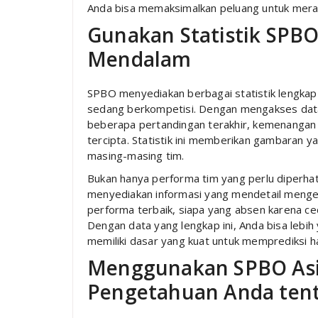
Anda bisa memaksimalkan peluang untuk mera
Gunakan Statistik SPBO
Mendalam
SPBO menyediakan berbagai statistik lengkap
sedang berkompetisi. Dengan mengakses data 
beberapa pertandingan terakhir, kemenangan 
tercipta. Statistik ini memberikan gambaran 
masing-masing tim.
Bukan hanya performa tim yang perlu diperhati
menyediakan informasi yang mendetail mengen
performa terbaik, siapa yang absen karena c
Dengan data yang lengkap ini, Anda bisa lebi
memiliki dasar yang kuat untuk memprediksi ha
Menggunakan SPBO As
Pengetahuan Anda tent