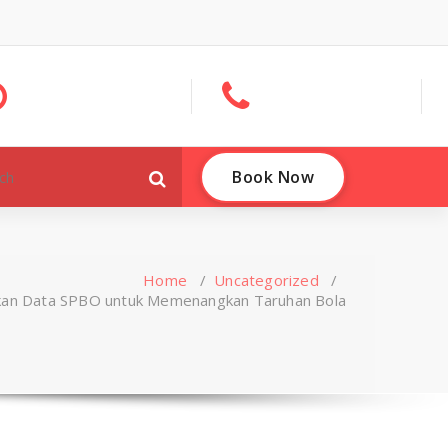
Book Now
Home
/
Uncategorized
/
an Data SPBO untuk Memenangkan Taruhan Bola