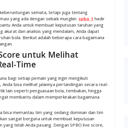
 keberuntungan semata, tetapi juga tentang
masi yang ada dengan sebaik mungkin.
spbo 1
hadir
mbantu Anda untuk membuat keputusan taruhan yang
ang akurat dan analisis yang mendalam, Anda dapat
uhan bola. Berikut adalah beberapa cara bagaimana
angan.
Score untuk Melihat
Real-Time
una bagi setiap pemain yang ingin mengikuti
, Anda bisa melihat jalannya pertandingan secara real-
istik lain seperti penguasaan bola, tembakan, hingga
i sangat membantu dalam memperkirakan bagaimana
da bisa memantau tim yang sedang dominan dan tim
i akan sangat berguna untuk membuat keputusan
n yang telah Anda pasang. Dengan SPBO live score,