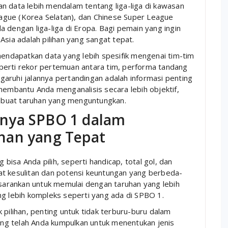
n data lebih mendalam tentang liga-liga di kawasan
League (Korea Selatan), dan Chinese Super League
 dengan liga-liga di Eropa. Bagi pemain yang ingin
a adalah pilihan yang sangat tepat.
ndapatkan data yang lebih spesifik mengenai tim-tim
 seperti rekor pertemuan antara tim, performa tandang
aruhi jalannya pertandingan adalah informasi penting
membantu Anda menganalisis secara lebih objektif,
mbuat taruhan yang menguntungkan.
nya SPBO 1 dalam
han yang Tepat
isa Anda pilih, seperti handicap, total gol, dan
gkat kesulitan dan potensi keuntungan yang berbeda-
isarankan untuk memulai dengan taruhan yang lebih
ng lebih kompleks seperti yang ada di SPBO 1.
lihan, penting untuk tidak terburu-buru dalam
ng telah Anda kumpulkan untuk menentukan jenis