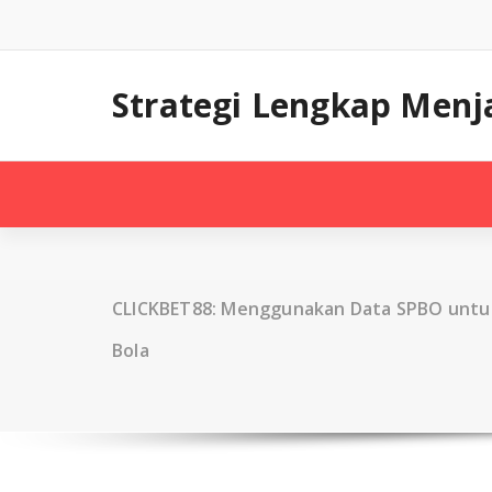
Skip
to
content
Strategi Lengkap Menj
CLICKBET88: Menggunakan Data SPBO unt
Bola