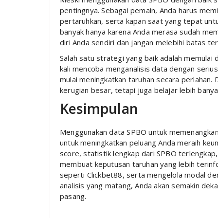
pentingnya. Sebagai pemain, Anda harus memil
pertaruhkan, serta kapan saat yang tepat untu
banyak hanya karena Anda merasa sudah memili
diri Anda sendiri dan jangan melebihi batas te
Salah satu strategi yang baik adalah memulai 
kali mencoba menganalisis data dengan serius.
mulai meningkatkan taruhan secara perlahan. D
kerugian besar, tetapi juga belajar lebih ban
Kesimpulan
Menggunakan data SPBO untuk memenangkan ta
untuk meningkatkan peluang Anda meraih keun
score, statistik lengkap dari SPBO terlengkap,
membuat keputusan taruhan yang lebih terinfo
seperti Clickbet88, serta mengelola modal d
analisis yang matang, Anda akan semakin dek
pasang.