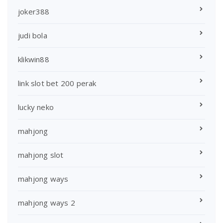
joker388
judi bola
klikwin88
link slot bet 200 perak
lucky neko
mahjong
mahjong slot
mahjong ways
mahjong ways 2