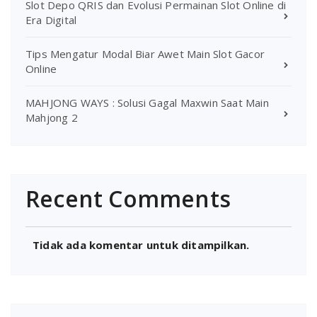
Slot Depo QRIS dan Evolusi Permainan Slot Online di
Era Digital
Tips Mengatur Modal Biar Awet Main Slot Gacor
Online
MAHJONG WAYS : Solusi Gagal Maxwin Saat Main
Mahjong 2
Recent Comments
Tidak ada komentar untuk ditampilkan.