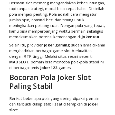
Bermain slot memang mengandalkan keberuntungan,
tapi tanpa strategi, modal bisa cepat habis. Di sinilah
pola menjadi penting. Pola adalah cara mengatur
jumlah spin, nominal bet, dan timing untuk
meningkatkan peluang cuan. Dengan pola yang tepat,
kamu bisa memperpanjang waktu bermain sekaligus
memaksimalkan potensi kemenangan di
joker388
.
Selain itu, provider
joker gaming
sudah lama dikenal
menghadirkan berbagai game slot berkualitas
dengan RTP tinggi. Melalui situs resmi seperti
MAUSLOT
, pemain bisa mencoba pola-pola stabil ini
di berbagai jenis
joker123
games.
Bocoran Pola Joker Slot
Paling Stabil
Berikut beberapa pola yang sering dipakai pemain
dan terbukti cukup stabil saat diterapkan di
joker
slot
: