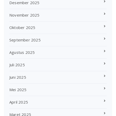
Desember 2025
November 2025
Oktober 2025
September 2025
Agustus 2025
Juli 2025
Juni 2025
Mei 2025
April 2025
Maret 2025