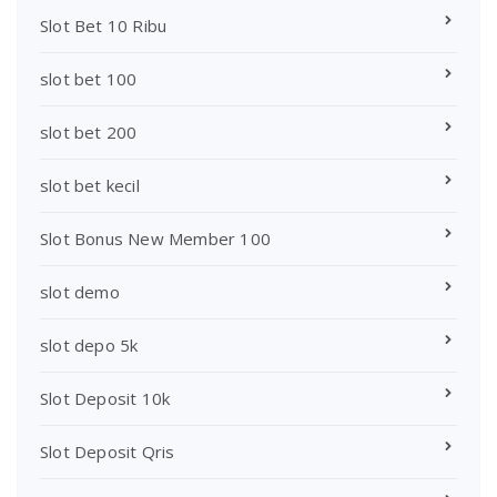
Slot Bet 10 Ribu
slot bet 100
slot bet 200
slot bet kecil
Slot Bonus New Member 100
slot demo
slot depo 5k
Slot Deposit 10k
Slot Deposit Qris