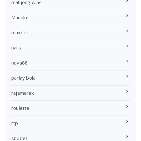
mahjong wins
Mauslot
maxbet
nails
nova88
parlay bola
rajamerak
roulette
rtp
sbobet