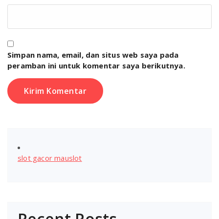
Simpan nama, email, dan situs web saya pada
peramban ini untuk komentar saya berikutnya.
slot gacor mauslot
Recent Posts