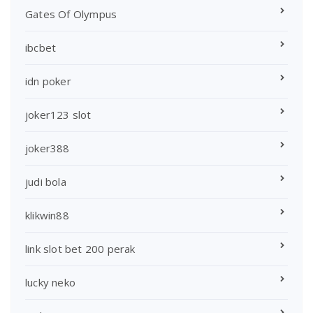
Gates Of Olympus
ibcbet
idn poker
joker123 slot
joker388
judi bola
klikwin88
link slot bet 200 perak
lucky neko