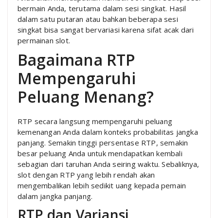
bermain Anda, terutama dalam sesi singkat. Hasil
dalam satu putaran atau bahkan beberapa sesi
singkat bisa sangat bervariasi karena sifat acak dari
permainan slot.
Bagaimana RTP
Mempengaruhi
Peluang Menang?
RTP secara langsung mempengaruhi peluang
kemenangan Anda dalam konteks probabilitas jangka
panjang. Semakin tinggi persentase RTP, semakin
besar peluang Anda untuk mendapatkan kembali
sebagian dari taruhan Anda seiring waktu. Sebaliknya,
slot dengan RTP yang lebih rendah akan
mengembalikan lebih sedikit uang kepada pemain
dalam jangka panjang.
RTP dan Variansi