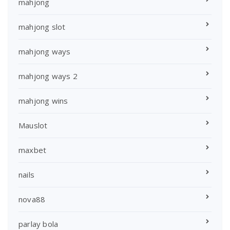
mahjong
mahjong slot
mahjong ways
mahjong ways 2
mahjong wins
Mauslot
maxbet
nails
nova88
parlay bola