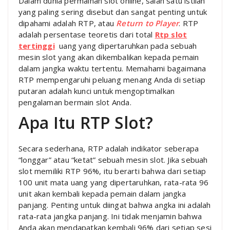
Dalam dunia permainan slot online, salah satu istilah
yang paling sering disebut dan sangat penting untuk
dipahami adalah RTP, atau
Return to Player
. RTP
adalah persentase teoretis dari total
Rtp slot
tertinggi
uang yang dipertaruhkan pada sebuah
mesin slot yang akan dikembalikan kepada pemain
dalam jangka waktu tertentu. Memahami bagaimana
RTP mempengaruhi peluang menang Anda di setiap
putaran adalah kunci untuk mengoptimalkan
pengalaman bermain slot Anda.
Apa Itu RTP Slot?
Secara sederhana, RTP adalah indikator seberapa
“longgar” atau “ketat” sebuah mesin slot. Jika sebuah
slot memiliki RTP 96%, itu berarti bahwa dari setiap
100 unit mata uang yang dipertaruhkan, rata-rata 96
unit akan kembali kepada pemain dalam jangka
panjang. Penting untuk diingat bahwa angka ini adalah
rata-rata jangka panjang. Ini tidak menjamin bahwa
Anda akan mendapatkan kembali 96% dari setiap sesi