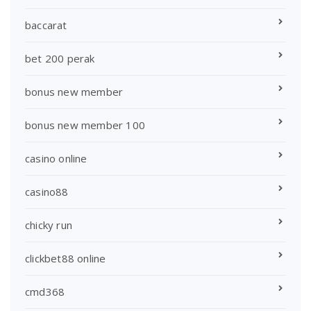
baccarat
bet 200 perak
bonus new member
bonus new member 100
casino online
casino88
chicky run
clickbet88 online
cmd368