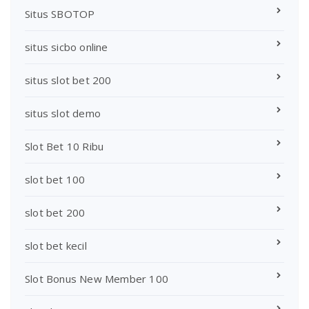
Situs SBOTOP
situs sicbo online
situs slot bet 200
situs slot demo
Slot Bet 10 Ribu
slot bet 100
slot bet 200
slot bet kecil
Slot Bonus New Member 100