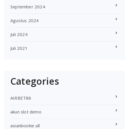
September 2024
Agustus 2024
Juli 2024
Juli 2021
Categories
AIRBET88
akun slot demo
asianbookie all