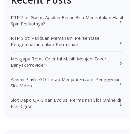
RTP Slot Gacor: Apakah Benar Bisa Menentukan Hasil
Spin Berikutnya?
RTP Slot: Panduan Memahami Persentase
Pengembalian dalam Permainan
Mengapa Tema Oriental Masih Menjadi Favorit
Banyak Provider?
Alasan Play’n GO Tetap Menjadi Favorit Penggemar
Slot Video
Slot Depo QRIS dan Evolusi Permainan Slot Online di
Era Digital