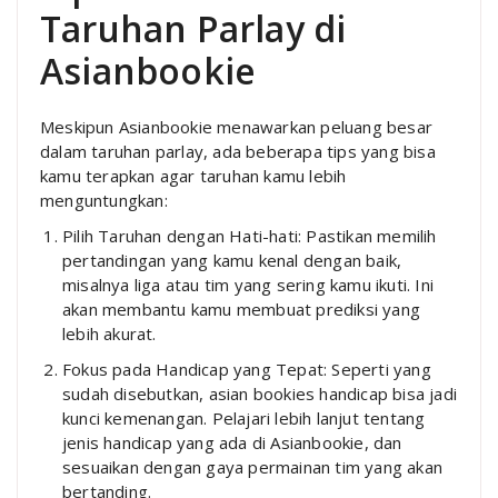
Taruhan Parlay di
Asianbookie
Meskipun Asianbookie menawarkan peluang besar
dalam taruhan parlay, ada beberapa tips yang bisa
kamu terapkan agar taruhan kamu lebih
menguntungkan:
Pilih Taruhan dengan Hati-hati: Pastikan memilih
pertandingan yang kamu kenal dengan baik,
misalnya liga atau tim yang sering kamu ikuti. Ini
akan membantu kamu membuat prediksi yang
lebih akurat.
Fokus pada Handicap yang Tepat: Seperti yang
sudah disebutkan, asian bookies handicap bisa jadi
kunci kemenangan. Pelajari lebih lanjut tentang
jenis handicap yang ada di Asianbookie, dan
sesuaikan dengan gaya permainan tim yang akan
bertanding.