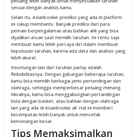
peluang lebih banyak untuk menyesuaikan taruhan
sesuai dengan analisis kamu.
Selain itu, Asianbookie prediksi yang ada di platform
ini cukup membantu. Banyak prediksi dari para
pemain berpengalaman atau bahkan ahli yang bisa
dijadikan acuan saat memilih taruhan. Ini tentu saja
membuat kamu lebih percaya diri dalam membuat
keputusan taruhan, karena ada data dan analisis yang
lebih akurat.
Keuntungan lain dari taruhan parlay adalah
fleksibilitasnya. Dengan gabungan beberapa taruhan,
kamu bisa memilih berbagai jenis pertandingan dan
olahraga, sehingga memperbesar peluang menang.
Misalnya, kamu bisa menggabungkan pertandingan
bola dengan basket, atau bahkan dengan olahraga
lain yang ada di Asianbookie all. Hal ini memberi
kesempatan lebih banyak untuk mencetak
kemenangan besar.
Tips Memaksimalkan