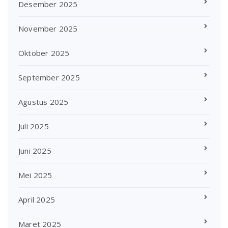
Desember 2025
November 2025
Oktober 2025
September 2025
Agustus 2025
Juli 2025
Juni 2025
Mei 2025
April 2025
Maret 2025