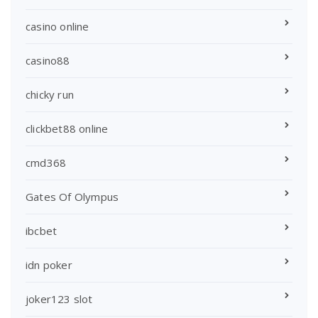
casino online
casino88
chicky run
clickbet88 online
cmd368
Gates Of Olympus
ibcbet
idn poker
joker123 slot