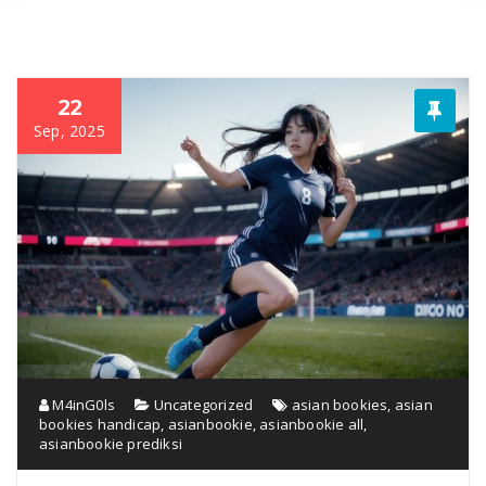
22
Sep, 2025
M4inG0ls
Uncategorized
asian bookies
,
asian
bookies handicap
,
asianbookie
,
asianbookie all
,
asianbookie prediksi