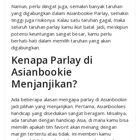
Namun, perlu diingat juga, semakin banyak taruhan
yang digabungkan dalam Asianbookie Parlay, semakin
tinggi juga risikonya. Kalau satu taruhan gagal, maka
seluruh taruhan parlay kamu ikut batal. Jadi, meskipun
potensi keuntungan sangat besar, kamu perlu
berhati-hati dalam memilih taruhan yang akan
digabungkan.
Kenapa Parlay di
Asianbookie
Menjanjikan?
Ada beberapa alasan mengapa parlay di Asianbookie
jadi pilihan yang menjanjikan. Pertama, Asianbookies
handicap yang disediakan sangat beragam. Misalnya,
ada taruhan dengan handicap Asia, di mana kamu bisa
memilih apakah tim favorit akan menang dengan
margin tertentu atau tidak. Ini memberi kamu