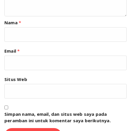
Nama
*
Email
*
Situs Web
Simpan nama, email, dan situs web saya pada
peramban ini untuk komentar saya berikutnya.