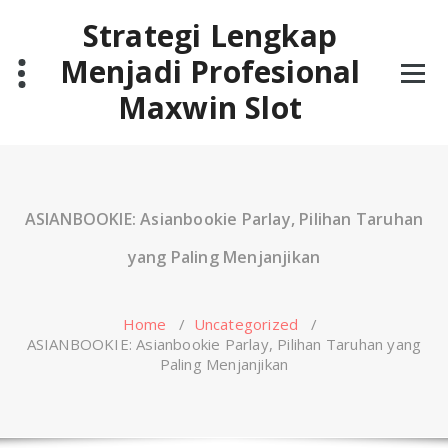
Skip
Strategi Lengkap
to
content
Menjadi Profesional
Maxwin Slot
ASIANBOOKIE: Asianbookie Parlay, Pilihan Taruhan
yang Paling Menjanjikan
Home
/
Uncategorized
/
ASIANBOOKIE: Asianbookie Parlay, Pilihan Taruhan yang
Paling Menjanjikan