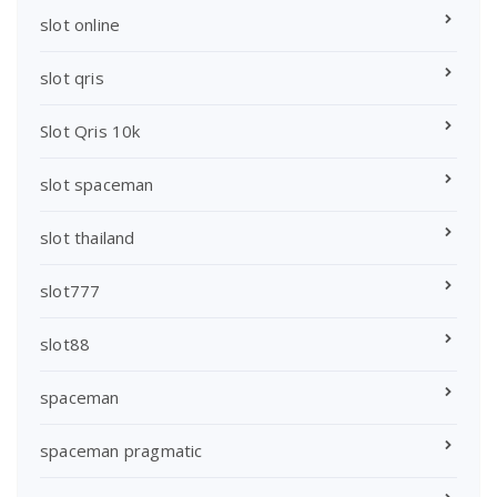
slot online
slot qris
Slot Qris 10k
slot spaceman
slot thailand
slot777
slot88
spaceman
spaceman pragmatic