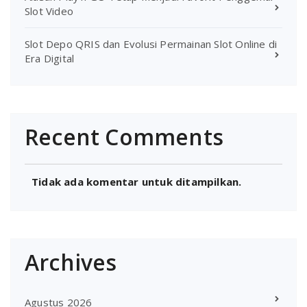
Slot Video
Slot Depo QRIS dan Evolusi Permainan Slot Online di
Era Digital
Recent Comments
Tidak ada komentar untuk ditampilkan.
Archives
Agustus 2026