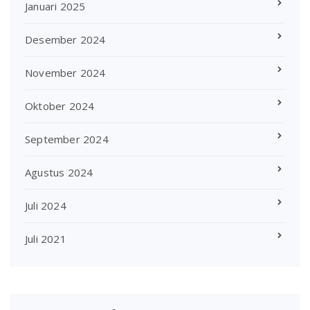
Januari 2025
Desember 2024
November 2024
Oktober 2024
September 2024
Agustus 2024
Juli 2024
Juli 2021