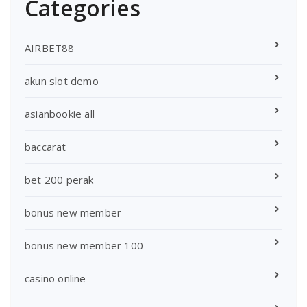
Categories
AIRBET88
akun slot demo
asianbookie all
baccarat
bet 200 perak
bonus new member
bonus new member 100
casino online