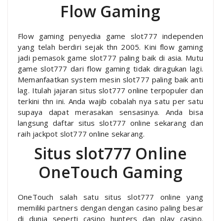
Flow Gaming
Flow gaming penyedia game slot777 independen
yang telah berdiri sejak thn 2005. Kini flow gaming
jadi pemasok game slot777 paling baik di asia. Mutu
game slot777 dari flow gaming tidak diragukan lagi.
Memanfaatkan system mesin slot777 paling baik anti
lag. Itulah jajaran situs slot777 online terpopuler dan
terkini thn ini. Anda wajib cobalah nya satu per satu
supaya dapat merasakan sensasinya. Anda bisa
langsung daftar situs slot777 online sekarang dan
raih jackpot slot777 online sekarang.
Situs slot777 Online
OneTouch Gaming
OneTouch salah satu situs slot777 online yang
memiliki partners dengan dengan casino paling besar
di dunia seperti casino hunters dan play casino.