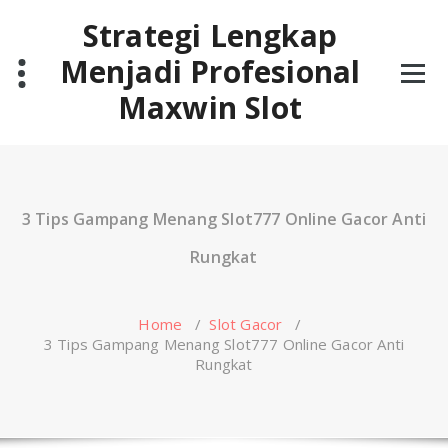
Skip
Strategi Lengkap
to
content
Menjadi Profesional
Maxwin Slot
3 Tips Gampang Menang Slot777 Online Gacor Anti
Rungkat
Home
/
Slot Gacor
/
3 Tips Gampang Menang Slot777 Online Gacor Anti
Rungkat