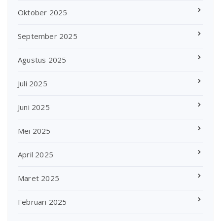
Oktober 2025
September 2025
Agustus 2025
Juli 2025
Juni 2025
Mei 2025
April 2025
Maret 2025
Februari 2025