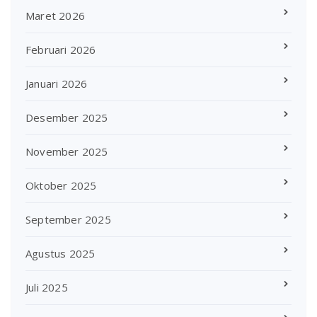
Maret 2026
Februari 2026
Januari 2026
Desember 2025
November 2025
Oktober 2025
September 2025
Agustus 2025
Juli 2025