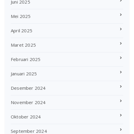
Juni 2025
Mei 2025
April 2025
Maret 2025
Februari 2025
Januari 2025
Desember 2024
November 2024
Oktober 2024
September 2024