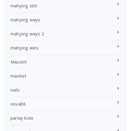
mahjong slot
mahjong ways
mahjong ways 2
mahjong wins
Mauslot
maxbet
nails
nova88
parlay bola