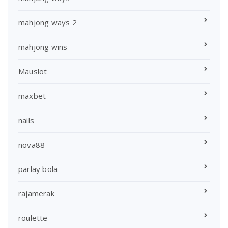
mahjong ways 2
mahjong wins
Mauslot
maxbet
nails
nova88
parlay bola
rajamerak
roulette