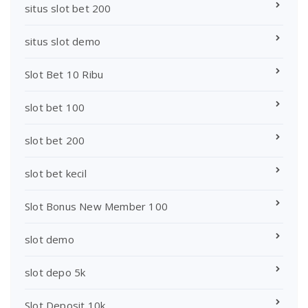
situs slot bet 200
situs slot demo
Slot Bet 10 Ribu
slot bet 100
slot bet 200
slot bet kecil
Slot Bonus New Member 100
slot demo
slot depo 5k
Slot Deposit 10k