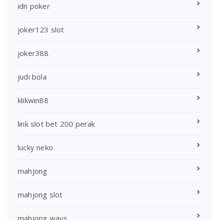
idn poker
joker123 slot
joker388
judi bola
klikwin88
link slot bet 200 perak
lucky neko
mahjong
mahjong slot
mahjong ways