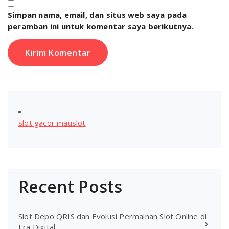
Simpan nama, email, dan situs web saya pada
peramban ini untuk komentar saya berikutnya.
slot gacor mauslot
Recent Posts
Slot Depo QRIS dan Evolusi Permainan Slot Online di
Era Digital