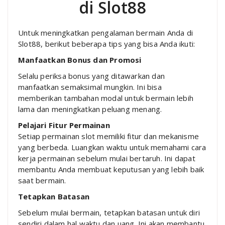
di Slot88
Untuk meningkatkan pengalaman bermain Anda di
Slot88, berikut beberapa tips yang bisa Anda ikuti:
Manfaatkan Bonus dan Promosi
Selalu periksa bonus yang ditawarkan dan
manfaatkan semaksimal mungkin. Ini bisa
memberikan tambahan modal untuk bermain lebih
lama dan meningkatkan peluang menang.
Pelajari Fitur Permainan
Setiap permainan slot memiliki fitur dan mekanisme
yang berbeda. Luangkan waktu untuk memahami cara
kerja permainan sebelum mulai bertaruh. Ini dapat
membantu Anda membuat keputusan yang lebih baik
saat bermain.
Tetapkan Batasan
Sebelum mulai bermain, tetapkan batasan untuk diri
sendiri dalam hal waktu dan uang. Ini akan membantu